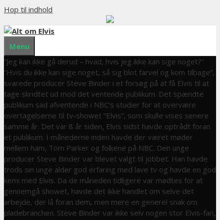
Hop til indhold
Menu
”Jeg kan ikke gå derud – hvad, hvis jeg ikke kan sige noget?”
”Hvis du ikke kan sige noget, så sig blot farvel og kom tilbage”,
svarede producer Steve Binder i et forsøg på at få Elvis til at
tage skridtet ud mod det ventende publikum. Det spændte
publikum sad afventende i NBC’s studier for at overvære
overtagelserne til tv-showet ”Elvis”, som skulle vises senere
samme år. Det var 8 år siden, Elvis sidst havde optrådt foran
et publikum. I månederne inden havde der været møder
mellem ham, Tom Parker og folkene på NBC. Den unge
producer Steve Binder var blevet valgt til jobbet. Han havde
trods sin unge alder god erfaring med lave tv og havde en god
kemi med Elvis. Da de måneden tidligere var mødtes for at
gennemgå showet, havde det ikke handlet om selve det
arbejde, der lå foran dem, men mere en generel snak om
pladebranchen. Steve Binder var ikke selv nogen stor Elvis-fan,