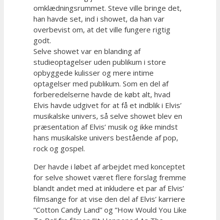
omklædningsrummet. Steve ville bringe det,
han havde set, ind i showet, da han var
overbevist om, at det ville fungere rigtig
godt.
Selve showet var en blanding af
studieoptagelser uden publikum i store
opbyggede kulisser og mere intime
optagelser med publikum. Som en del af
forberedelserne havde de købt alt, hvad
Elvis havde udgivet for at få et indblik i Elvis’
musikalske univers, så selve showet blev en
præsentation af Elvis’ musik og ikke mindst
hans musikalske univers bestående af pop,
rock og gospel.
Der havde i løbet af arbejdet med konceptet
for selve showet været flere forslag fremme
blandt andet med at inkludere et par af Elvis’
filmsange for at vise den del af Elvis’ karriere
”Cotton Candy Land” og ”How Would You Like