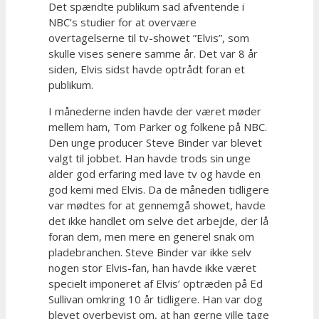
Det spændte publikum sad afventende i
NBC’s studier for at overvære
overtagelserne til tv-showet ”Elvis”, som
skulle vises senere samme år. Det var 8 år
siden, Elvis sidst havde optrådt foran et
publikum.
I månederne inden havde der været møder
mellem ham, Tom Parker og folkene på NBC.
Den unge producer Steve Binder var blevet
valgt til jobbet. Han havde trods sin unge
alder god erfaring med lave tv og havde en
god kemi med Elvis. Da de måneden tidligere
var mødtes for at gennemgå showet, havde
det ikke handlet om selve det arbejde, der lå
foran dem, men mere en generel snak om
pladebranchen. Steve Binder var ikke selv
nogen stor Elvis-fan, han havde ikke været
specielt imponeret af Elvis’ optræden på Ed
Sullivan omkring 10 år tidligere. Han var dog
blevet overbevist om, at han gerne ville tage