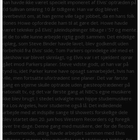
han havde ikke været specielt imponeret af Elvis’ optræden på
Ed Sullivan omkring 10 år tidligere. Han var dog blevet
overbevist om, at han gerne ville tage jobbet, da en hans folk
Bones Howe opfordrede ham til at gøre det. Howe havde
været tekniker på Elvis’ juleindspilninger tilbage i ’57 og mente,
at de to ville kunne arbejde rigtig godt sammen. Det endelige
oplæg, som Steve Binder havde lavet, blev godkendt uden
forbehold fra Elvis’ side, Tom Parkers oprindelige idé med et
juleshow var blevet skrinlagt, og Elvis var i et sjældent oprør
gået imod Parkers planer. Steve vidste godt, at han var på
tynd is, idet Parker kunne have opsagt samarbejdet, hvis han
ville, men fortsatte ufortrødent sine planer. Det var første
gang en stjerne skulle optræde uden gæsteoptrædener på
nationalt tv, og det var første gang at NBC’s egne musikere
ikke blev brugt. I stedet udvalgte man hippe studiemusikere
fra Los Angeles, hvor studierne også lå. Det indledende
arbejde med at indspille sange til showets forskellige dele
blev startet den 20. juni hos Western Recorders og foregik
over tre dage. Denne gang med musikere, der for de flestes
vedkommende, aldrig havde arbejdet sammen med Elvis
tidligere. Sangene blev indspillet i små stykker og bidder, for