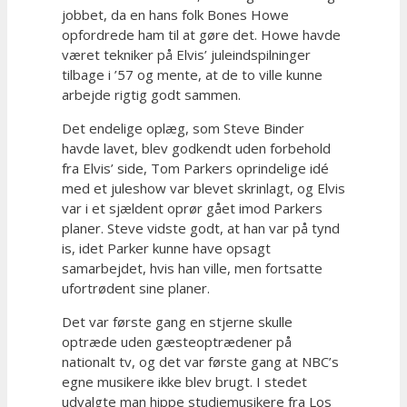
jobbet, da en hans folk Bones Howe
opfordrede ham til at gøre det. Howe havde
været tekniker på Elvis’ juleindspilninger
tilbage i ’57 og mente, at de to ville kunne
arbejde rigtig godt sammen.
Det endelige oplæg, som Steve Binder
havde lavet, blev godkendt uden forbehold
fra Elvis’ side, Tom Parkers oprindelige idé
med et juleshow var blevet skrinlagt, og Elvis
var i et sjældent oprør gået imod Parkers
planer. Steve vidste godt, at han var på tynd
is, idet Parker kunne have opsagt
samarbejdet, hvis han ville, men fortsatte
ufortrødent sine planer.
Det var første gang en stjerne skulle
optræde uden gæsteoptrædener på
nationalt tv, og det var første gang at NBC’s
egne musikere ikke blev brugt. I stedet
udvalgte man hippe studiemusikere fra Los