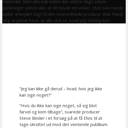
materiale. Men allerede inden den sidste dags sidste
justeringer vidste alle, at de havde en vinder. Elvis selv havde
under arbejdet sagt til den overordnede producer Bob Finkel:
”Jeg vil gerne have, at alle skal se, hvad jeg virkelig kan”.
”Jeg kan ikke gå derud – hvad, hvis jeg ikke
kan sige noget?”
”Hvis du ikke kan sige noget, så sig blot
farvel og kom tilbage”, svarede producer
Steve Binder i et forsøg på at få Elvis til at
tage skridtet ud mod det ventende publikum.