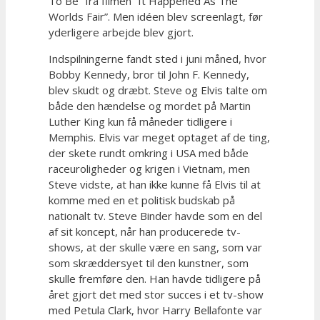
To Be” fra filmen ”It Happened As The
Worlds Fair”. Men idéen blev screenlagt, før
yderligere arbejde blev gjort.
Indspilningerne fandt sted i juni måned, hvor
Bobby Kennedy, bror til John F. Kennedy,
blev skudt og dræbt. Steve og Elvis talte om
både den hændelse og mordet på Martin
Luther King kun få måneder tidligere i
Memphis. Elvis var meget optaget af de ting,
der skete rundt omkring i USA med både
raceuroligheder og krigen i Vietnam, men
Steve vidste, at han ikke kunne få Elvis til at
komme med en et politisk budskab på
nationalt tv. Steve Binder havde som en del
af sit koncept, når han producerede tv-
shows, at der skulle være en sang, som var
som skræddersyet til den kunstner, som
skulle fremføre den. Han havde tidligere på
året gjort det med stor succes i et tv-show
med Petula Clark, hvor Harry Bellafonte var