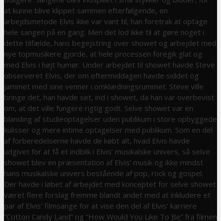
at kunne blive klippet sammen efterfølgende, en
arbejdsmetode Elvis ikke var vant til, han foretrak at optage
hele sangen på en gang. Men det lod ikke til at gøre noget i
dette tilfælde, hans begejstring over showet og arbejdet med
nye topmusikere gjorde, at hele processen foregik glat og
med Elvis i højt humør. Under arbejdet til showet havde Steve
observeret Elvis, der om eftermiddagen havde siddet og
jammet med sine venner i omklædningsrummet. Steve ville
bringe det, han havde set, ind i showet, da han var overbevist
om, at det ville fungere rigtig godt. Selve showet var en
blanding af studieoptagelser uden publikum i store opbyggede
kulisser og mere intime optagelser med publikum. Som en del
af forberedelserne havde de købt alt, hvad Elvis havde
udgivet for at få et indblik i Elvis’ musikalske univers, så selve
showet blev en præsentation af Elvis’ musik og ikke mindst
hans musikalske univers bestående af pop, rock og gospel.
Der havde i løbet af arbejdet med konceptet for selve showet
været flere forslag fremme blandt andet med at inkludere et
par af Elvis’ filmsange for at vise den del af Elvis’ karriere
”Cotton Candy Land” og ”How Would You Like To Be” fra filmen