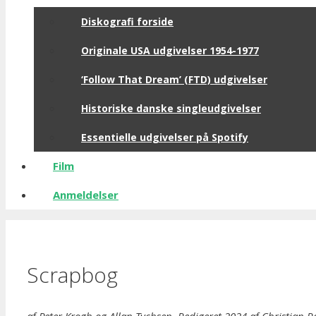
Diskografi forside
Originale USA udgivelser 1954-1977
‘Follow That Dream’ (FTD) udgivelser
Historiske danske singleudgivelser
Essentielle udgivelser på Spotify
Film
Anmeldelser
Scrapbog
af
Peter Krogh
og
Allan Tychsen
. Redigeret 2024 af Christian 