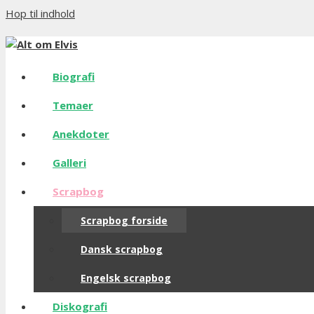
Hop til indhold
Biografi
Temaer
Anekdoter
Galleri
Scrapbog
Scrapbog forside
Dansk scrapbog
Engelsk scrapbog
Diskografi