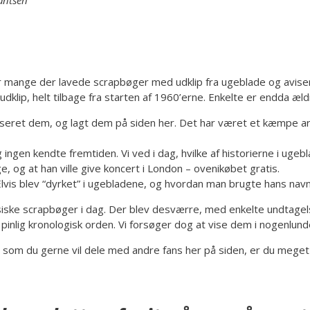
 mange der lavede scrapbøger med udklip fra ugeblade og aviser
dklip, helt tilbage fra starten af 1960’erne. Enkelte er endda æld
taliseret dem, og lagt dem på siden her. Det har været et kæmpe ar
 og ingen kendte fremtiden. Vi ved i dag, hvilke af historierne i u
e, og at han ville give koncert i London – ovenikøbet gratis.
lvis blev “dyrket” i ugebladene, og hvordan man brugte hans navn 
siske scrapbøger i dag. Der blev desværre, med enkelte undtagelse
 i pinlig kronologisk orden. Vi forsøger dog at vise dem i nogenlu
, som du gerne vil dele med andre fans her på siden, er du meget