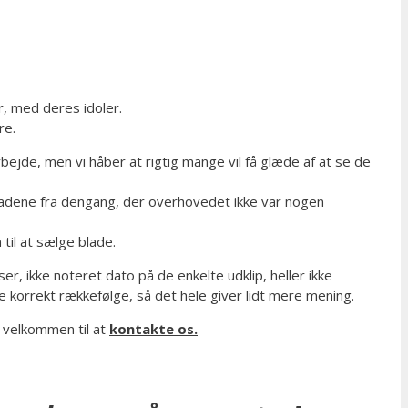
, med deres idoler.
re.
bejde, men vi håber at rigtig mange vil få glæde af at se de
gebladene fra dengang, der overhovedet ikke var nogen
til at sælge blade.
r, ikke noteret dato på de enkelte udklip, heller ikke
nde korrekt rækkefølge, så det hele giver lidt mere mening.
 velkommen til at
kontakte os.