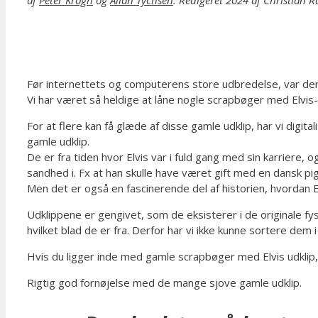
Før internettets og computerens store udbredelse, var der
Vi har været så heldige at låne nogle scrapbøger med Elvis-u
For at flere kan få glæde af disse gamle udklip, har vi digi
gamle udklip.
De er fra tiden hvor Elvis var i fuld gang med sin karriere,
sandhed i. Fx at han skulle have været gift med en dansk pig
Men det er også en fascinerende del af historien, hvordan E
Udklippene er gengivet, som de eksisterer i de originale fy
hvilket blad de er fra. Derfor har vi ikke kunne sortere dem
Hvis du ligger inde med gamle scrapbøger med Elvis udklip
Rigtig god fornøjelse med de mange sjove gamle udklip.