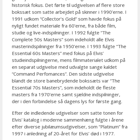
historisk fokus. Det førte til udgivelsen af flere store
bokssæt som satte arbejdet på skinner i 1990’erne. I
1991 udkom “Collector’s Gold” som havde fokus på
nyligt fundet materiale fra 60’erne, fra både film,
studie og live-indspilninger. I 1992 fulgte “The
Complete 50s Masters” som indeholdt alle Elvis
masterindspilninger fra 1950’erne. I 1993 fulgte “The
Essential 60s Masters” med fokus på Elvis’
studieindspilningerne, mens filmmaterialet udkom på
en separat udgivelse med udvalgte sange kaldet
“Command Perfomances”. Den sidste udgivelse
blandt de store banebrydende bokssæts var “The
Essential 70s Masters”, som indeholdt de fleste
masters fra 1970’erne samt sjældne indspilninger,
der i den forbindelse så dagens lys for første gang.
Efter de indledende udgivelser som satte tonen for
Elvis’ katalog i moderne sammenhæng fulgte i årene
efter diverse jubilæumsudgivelser, som “Platinum” fra
1997 i anledning af 20-året for Elvis’ død i 1977.