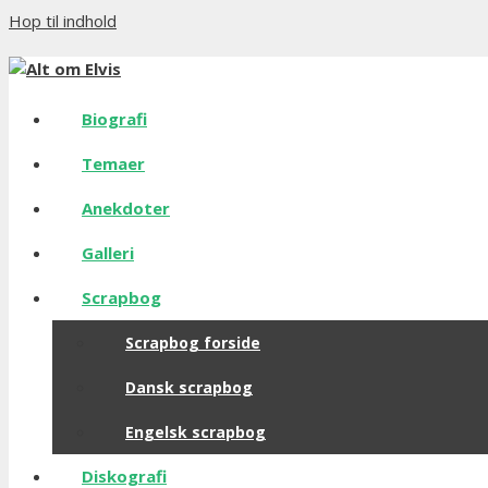
Hop til indhold
Biografi
Temaer
Anekdoter
Galleri
Scrapbog
Scrapbog forside
Dansk scrapbog
Engelsk scrapbog
Diskografi