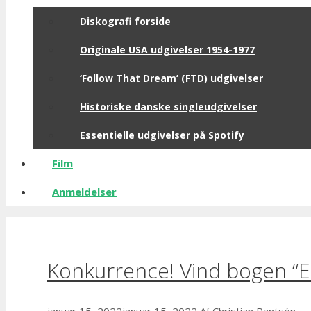
Diskografi forside
Originale USA udgivelser 1954-1977
‘Follow That Dream’ (FTD) udgivelser
Historiske danske singleudgivelser
Essentielle udgivelser på Spotify
Film
Anmeldelser
Konkurrence! Vind bogen “El
januar 15, 2022
januar 15, 2022
Af
Christian Rantsén