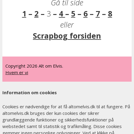
Gå til side
1
–
2
–
3
–
4
–
5
–
6
–
7
–
8
eller
Scrapbog forsiden
Copyright 2026 Alt om Elvis.
Hvem er vi
Information om cookies
Cookies er nødvendige for at få altomelvis.dk til at fungere. På
altomelvis.dk bruges der kun cookies der sikrer
grundlæggende funktioner og sikkerhedsfunktioner på
webstedet samt til statistik og trafikmåling. Disse cookies
gemmer ingen personlige oplysninger. Ved at klikke på