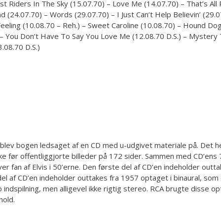
 Riders In The Sky (15.07.70) – Love Me (14.07.70) – That’s All 
nd (24.07.70) – Words (29.07.70) – I Just Can’t Help Believin’ (29.
eeling (10.08.70 – Reh.) – Sweet Caroline (10.08.70) – Hound Dog 
.) – You Don’t Have To Say You Love Me (12.08.70 D.S.) – Mystery
3.08.70 D.S.)
v bogen ledsaget af en CD med u-udgivet materiale på. Det hele afs
ke før offentliggjorte billeder på 172 sider. Sammen med CD’ens 70
r fan af Elvis i 50’erne. Den første del af CD’en indeholder outtak
el af CD’en indeholder outtakes fra 1957 optaget i binaural, som e
eo indspilning, men alligevel ikke rigtig stereo. RCA brugte disse
hold.