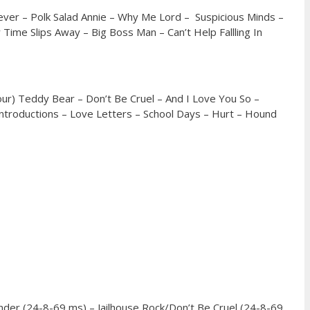
er – Polk Salad Annie – Why Me Lord – Suspicious Minds –
ime Slips Away – Big Boss Man – Can’t Help Fallling In
r) Teddy Bear – Don’t Be Cruel – And I Love You So –
 Introductions – Love Letters – School Days – Hurt – Hound
der (24-8-69 ms) – Jailhouse Rock/Don’t Be Cruel (24-8-69