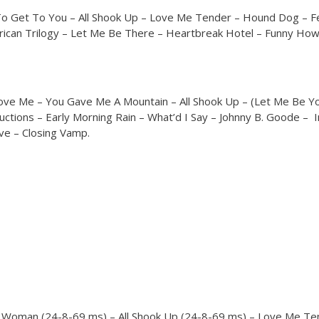
o Get To You – All Shook Up – Love Me Tender – Hound Dog – Fev
rican Trilogy – Let Me Be There – Heartbreak Hotel – Funny How T
ve Me – You Gave Me A Mountain – All Shook Up – (Let Me Be You
oductions – Early Morning Rain – What’d I Say – Johnny B. Goode –
ve – Closing Vamp.
 Woman (24-8-69 ms) – All Shook Up (24-8-69 ms) – Love Me Ten