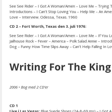
See See Rider – I Got A Woman/Amen – Love Me – Trying T
Introductions – I Can’t Stop Loving You – Help Me – An Ame
Love – Interview. Odessa, Texas. 1960
CD 2 – Fort Worth, Texas den 3. juli 1976:
See See Rider – I Got A Woman/Amen – Love Me – If You Lo
Jailhouse Rock – Fever – America – Polk Salad Annie – Intr
Dog – Funny How Time Slips Away – Can’t Help Falling In Lo
Writing For The King
2006
• Bog med 2 CD’er
CD 1
Live i Las Vegas:
Blue Suede Shoes (24-8-69 ms) – I Got A