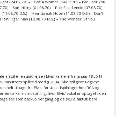
Right (24.07.70) – I Got A Woman (24.07.70) – I’ve Lost You
07.70) – Something (04.08.70) – Polk Salad Annie (07.08.70) –
(11.08.70 D.S.) – Heartbreak Hotel (11.08.70 D.S.) – Don’t
 Train/Tiger Man (12.08.70 M.S.) – The Wonder Of You
piller en unik rejse i Elvis’ karriere fra januar 1956 til
 minutters spilletid med (i 2004) ikke tidligere udgivne
es helt tilbage fra Elvis’ første indspilninger hos RCA og
r en to-kanals indspilning, hvor Elvis’ vokal er optaget i den
 optagelser som backup dengang og de skulle faktisk bare