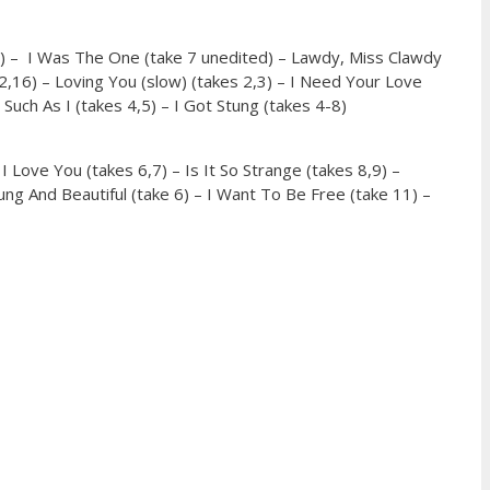
ke) – I Was The One (take 7 unedited) – Lawdy, Miss Clawdy
12,16) – Loving You (slow) (takes 2,3) – I Need Your Love
 Such As I (takes 4,5) – I Got Stung (takes 4-8)
I Love You (takes 6,7) – Is It So Strange (takes 8,9) –
oung And Beautiful (take 6) – I Want To Be Free (take 11) –