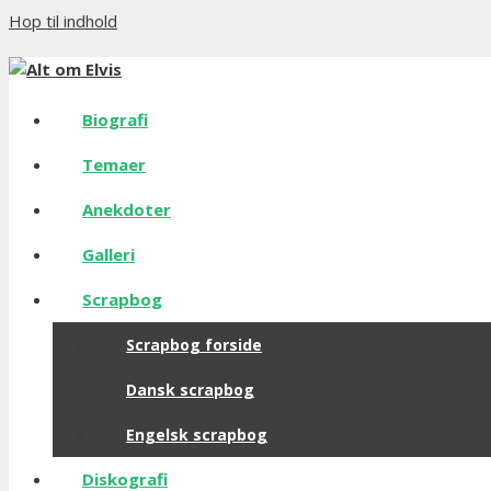
Hop til indhold
Biografi
Temaer
Anekdoter
Galleri
Scrapbog
Scrapbog forside
Dansk scrapbog
Engelsk scrapbog
Diskografi