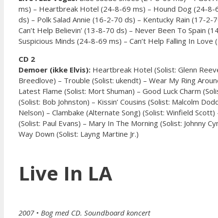
ms) – Heartbreak Hotel (24-8-69 ms) – Hound Dog (24-8-6
ds) – Polk Salad Annie (16-2-70 ds) – Kentucky Rain (17-2-7
Can’t Help Believin’ (13-8-70 ds) – Never Been To Spain (
Suspicious Minds (24-8-69 ms) – Can’t Help Falling In Love
CD 2
Demoer (ikke Elvis):
Heartbreak Hotel (Solist: Glenn Reev
Breedlove) – Trouble (Solist: ukendt) – Wear My Ring Around
Latest Flame (Solist: Mort Shuman) – Good Luck Charm (Solis
(Solist: Bob Johnston) – Kissin’ Cousins (Solist: Malcolm Do
Nelson) – Clambake (Alternate Song) (Solist: Winfield Scott) 
(Solist: Paul Evans) – Mary In The Morning (Solist: Johnny C
Way Down (Solist: Layng Martine Jr.)
Live In LA
2007
• Bog med CD. Soundboard koncert