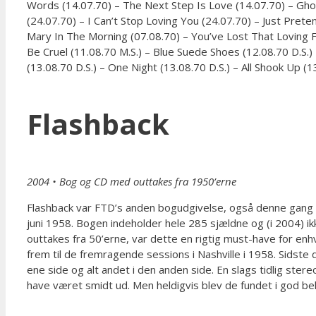
Words (14.07.70) – The Next Step Is Love (14.07.70) – Ghost
(24.07.70) – I Can’t Stop Loving You (24.07.70) – Just Prete
Mary In The Morning (07.08.70) – You’ve Lost That Loving F
Be Cruel (11.08.70 M.S.) – Blue Suede Shoes (12.08.70 D.S
(13.08.70 D.S.) – One Night (13.08.70 D.S.) – All Shook Up (1
Flashback
2004
• Bog og CD med outtakes fra 1950’erne
Flashback var FTD’s anden bogudgivelse, også denne gang ble
juni 1958. Bogen indeholder hele 285 sjældne og (i 2004) ik
outtakes fra 50’erne, var dette en rigtig must-have for enhve
frem til de fremragende sessions i Nashville i 1958. Sidste d
ene side og alt andet i den anden side. En slags tidlig ster
have været smidt ud. Men heldigvis blev de fundet i god be