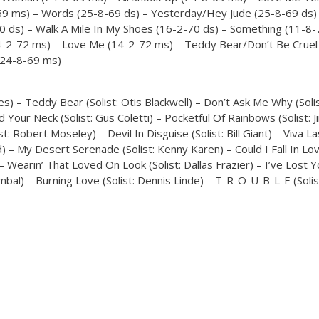
9 ms) – Words (25-8-69 ds) – Yesterday/Hey Jude (25-8-69 ds) 
0 ds) – Walk A Mile In My Shoes (16-2-70 ds) – Something (11-8-70
14-2-72 ms) – Love Me (14-2-72 ms) – Teddy Bear/Don’t Be Cruel
 (24-8-69 ms)
es) – Teddy Bear (Solist: Otis Blackwell) – Don’t Ask Me Why (So
 Your Neck (Solist: Gus Coletti) – Pocketful Of Rainbows (Solist:
t: Robert Moseley) – Devil In Disguise (Solist: Bill Giant) – Viva
dd) – My Desert Serenade (Solist: Kenny Karen) – Could I Fall In L
– Wearin’ That Loved On Look (Solist: Dallas Frazier) – I’ve Lost 
ymbal) – Burning Love (Solist: Dennis Linde) – T-R-O-U-B-L-E (Solis