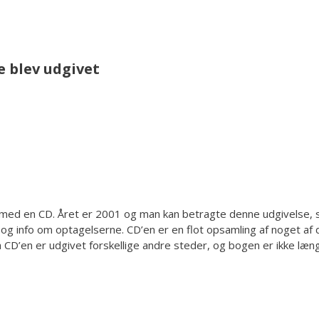
e blev udgivet
ed en CD. Året er 2001 og man kan betragte denne udgivelse, som
og info om optagelserne. CD’en er en flot opsamling af noget af 
a CD’en er udgivet forskellige andre steder, og bogen er ikke læn