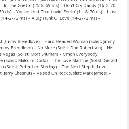
– In The Ghetto (25-8-69 ms) – Don’t Cry Daddy (16-2-70
 ds) – You’ve Lost That Lovin’ Feelin’ (11-8-70 ds) – I Just
 (14-2-72 ms) – A Big Hunk O’ Love (14-2-72 ms) –
list: Jimmy Breedlove) – Hard Headed Woman (Solist: Jimmy
 Jimmy Breedlove) – No More (Solist: Don Robertson) – His
 Las Vegas (Solist: Mort Shuman) – C’mon Everybody
ove (Solist: Malcolm Dodd) – The Love Machine (Solist: Gerald
You (Solist: Peter Lee Sterling) – The Next Step Is Love
t: Jerry Chesnut) – Raised On Rock (Solist: Mark James) –