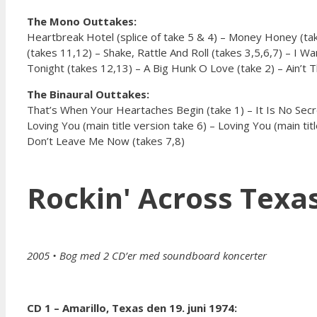
The Mono Outtakes:
Heartbreak Hotel (splice of take 5 & 4) – Money Honey (tak
(takes 11,12) – Shake, Rattle And Roll (takes 3,5,6,7) – I W
Tonight (takes 12,13) – A Big Hunk O Love (take 2) – Ain’t Th
The Binaural Outtakes:
That’s When Your Heartaches Begin (take 1) – It Is No Secret
Loving You (main title version take 6) – Loving You (main ti
Don’t Leave Me Now (takes 7,8)
Rockin' Across Texa
2005
• Bog med 2 CD’er med soundboard koncerter
CD 1 – Amarillo, Texas den 19. juni 1974: