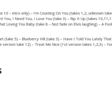
e 10 – intro only) – I’m Counting On You (takes 1,2, unknown ta
ant You, I Need You, I Love You (take 3) – Rip It Up (takes 10,11,
at Loving You Baby (take 8 – fast fade on Elvis laughing) – A Fool
 (take 5) – Blueberry Hill (take 3) – Have I Told You Lately That 
tle version take 12) – Treat Me Nice (1st version takes 1,2,3) – Y
s