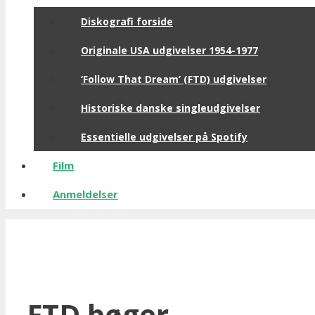
Diskografi forside
Originale USA udgivelser 1954-1977
‘Follow That Dream’ (FTD) udgivelser
Historiske danske singleudgivelser
Essentielle udgivelser på Spotify
Film
Anmeldelser
FTD bøger