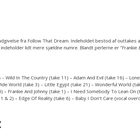
givelse fra Follow That Dream. Indeholdet bestod af outtakes af
ndeholder lidt mere sjældne numre. Blandt perlerne er ”Frankie & 
– Wild In The Country (take 11) – Adam And Evil (take 16) – Lonel
 World (take 3) – Little Egypt (take 21) – Wonderful World (tak
 10) – Frankie And Johnny (take 1) – I Need Somebody To Lean On (
e 1 & 2) – Edge Of Reality (take 6) – Baby I Don’t Care (vocal over
t