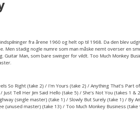
y
ndspilninger fra årene 1960 og helt op til 1968. Da den blev udgiv
 sange. Men stadig nogle numre som man måske nemt overser en smul
gang. Guitar Man, som bare swinger for vildt. Too Much Monkey Bus
ster.
els So Right (take 2) / I’m Yours (take 2) / Anything That’s Part of
 Just Tell Her Jim Said Hello (take 5) / She’s Not You (takes 1 & 2
ay (single master) (take 1) / Slowly But Surely (take 1) / By An
Tree (unused master) (take 13) / Too Much Monkey Business (take 