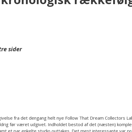
re sider
else fra det dengang helt nye Follow That Dream Collectors Label
drig før været udgivet. Indholdet bestod af det (næsten) komplet
samt et par enkelte studio outtakes. Det mest interessante var p