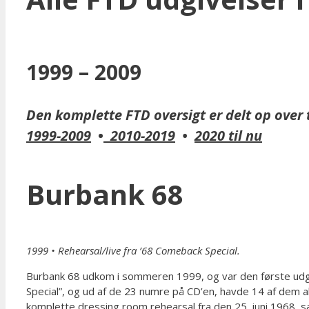
1999 – 2009
Den komplette FTD oversigt er delt op over t
1999-2009
•
2010-2019
•
2020 til nu
Burbank 68
1999
•
Rehearsal/live fra ’68 Comeback Special.
Burbank 68 udkom i sommeren 1999, og var den første udgiv
Special”, og ud af de 23 numre på CD’en, havde 14 af dem al
komplette dressing room rehearsal fra den 25. juni 1968, 