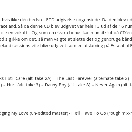
vis ikke dén bedste, FTD udgivelse nogensinde. Da den blev udgiv
aceland. Så da denne CD blev udgivet var hele 13 ud af de 16 numr
lle en vokal til. Og som en ekstra bonus kan man til slut på CD’en 
rød sig ikke om det, så man valgte at slette det og genbruge bån
and sessions ville blive udgivet som en afslutning på Essential El
I Still Care (alt. take 2A) – The Last Farewell (alternate take 2) – So
3) – Hurt (alt. take 3) – Danny Boy (alt. take 8) – Never Again (alt
 Pledging My Love (un-edited master)- He’ll Have To Go (rough mix