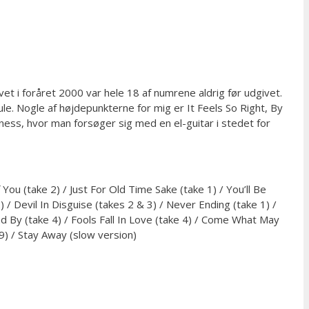
et i foråret 2000 var hele 18 af numrene aldrig før udgivet.
e. Nogle af højdepunkterne for mig er It Feels So Right, By
iness, hvor man forsøger sig med en el-guitar i stedet for
 You (take 2) / Just For Old Time Sake (take 1) / You’ll Be
) / Devil In Disguise (takes 2 & 3) / Never Ending (take 1) /
d By (take 4) / Fools Fall In Love (take 4) / Come What May
9) / Stay Away (slow version)