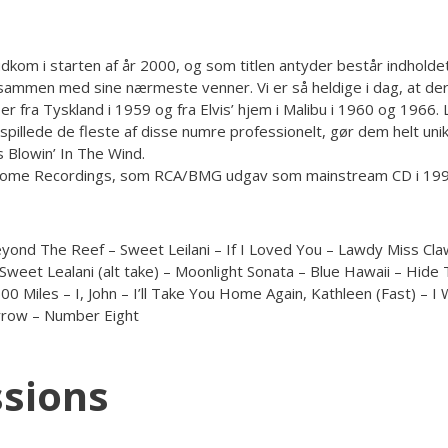
kom i starten af år 2000, og som titlen antyder består indholdet a
 sammen med sine nærmeste venner. Vi er så heldige i dag, at de
 fra Tyskland i 1959 og fra Elvis’ hjem i Malibu i 1960 og 1966. 
ndspillede de fleste af disse numre professionelt, gør dem helt u
 Blowin’ In The Wind.
e Home Recordings, som RCA/BMG udgav som mainstream CD i 199
eyond The Reef – Sweet Leilani – If I Loved You – Lawdy Miss C
eet Lealani (alt take) – Moonlight Sonata – Blue Hawaii – Hide T
Miles – I, John – I’ll Take You Home Again, Kathleen (Fast) – I Wi
rrow – Number Eight
ssions