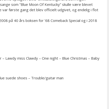
t sange som ”Blue Moon Of Kentucky” skulle være blevet
ar første gang det blev officielt udgivet, og endelig i flot
 2008 på 40 års boksen for ’68 Comeback Special og i 2018
r – Lawdy miss Clawdy – One night – Blue Christmas – Baby
– Blue suede shoes – Trouble/guitar man