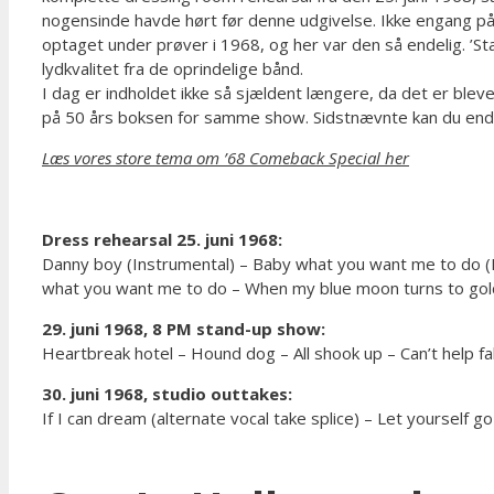
nogensinde havde hørt før denne udgivelse. Ikke engang på
optaget under prøver i 1968, og her var den så endelig. ’Sta
lydkvalitet fra de oprindelige bånd.
I dag er indholdet ikke så sjældent længere, da det er ble
på 50 års boksen for samme show. Sidstnævnte kan du endd
Læs vores store tema om ’68 Comeback Special her
Dress rehearsal 25. juni 1968:
Danny boy (Instrumental) – Baby what you want me to do (
what you want me to do – When my blue moon turns to gold 
29. juni 1968, 8 PM stand-up show:
Heartbreak hotel – Hound dog – All shook up – Can’t help fa
30. juni 1968, studio outtakes:
If I can dream (alternate vocal take splice) – Let yourself g