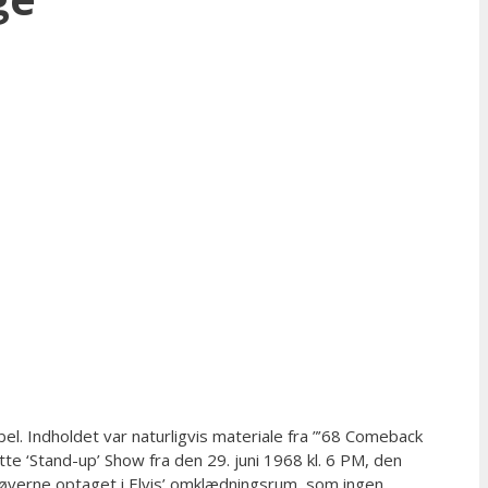
. Indholdet var naturligvis materiale fra ”’68 Comeback
te ‘Stand-up’ Show fra den 29. juni 1968 kl. 6 PM, den
røverne optaget i Elvis’ omklædningsrum, som ingen