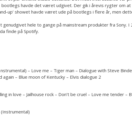
 bootlegs havde det været udgivet. Der gik i årevis rygter om a
nd-up’ showet havde været ude på bootlegs i flere år, men dette v
vet genudgivet hele to gange på mainstream produkter fra Sony. I
a finde på Spotify.
Instrumental) – Love me – Tiger man – Dialogue with Steve Binde
again – Blue moon of Kentucky – Elvis dialogue 2
lling in love – Jailhouse rock – Don’t be cruel – Love me tender 
o (Instrumental)