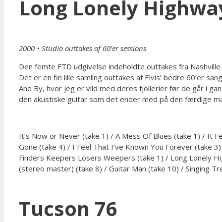
Long Lonely Highwa
2000
•
Studio outtakes af 60’er sessions
Den femte FTD udgivelse indeholdte outtakes fra Nashville i
Det er en fin lille samling outtakes af Elvis’ bedre 60’er
And By, hvor jeg er vild med deres fjollerier før de går i 
den akustiske guitar som det ender med på den færdige ma
It’s Now or Never (take 1) / A Mess Of Blues (take 1) / It Fe
Gone (take 4) / I Feel That I’ve Known You Forever (take 3) /
Finders Keepers Losers Weepers (take 1) / Long Lonely Highw
(stereo master) (take 8) / Guitar Man (take 10) / Singing 
Tucson 76