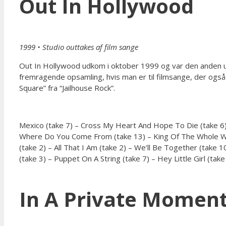
Out In Hollywood
1999
•
Studio outtakes af film sange
Out In Hollywood udkom i oktober 1999 og var den anden ud
fremragende opsamling, hvis man er til filmsange, der også i
Square” fra “Jailhouse Rock”.
Mexico (take 7) – Cross My Heart And Hope To Die (take 6) 
Where Do You Come From (take 13) – King Of The Whole Wide
(take 2) – All That I Am (take 2) – We’ll Be Together (take
(take 3) – Puppet On A String (take 7) – Hey Little Girl (tak
In A Private Momen