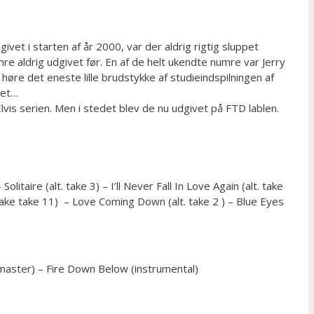
et i starten af år 2000, var der aldrig rigtig sluppet
e aldrig udgivet før. En af de helt ukendte numre var Jerry
høre det eneste lille brudstykke af studieindspilningen af
det…
vis serien. Men i stedet blev de nu udgivet på FTD lablen.
litaire (alt. take 3) – I’ll Never Fall In Love Again (alt. take
. take take 11) – Love Coming Down (alt. take 2 ) – Blue Eyes
-master) – Fire Down Below (instrumental)