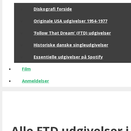
Diskografi forside
Originale USA udgivelser 1954-1977
‘Follow That Dream’ (FTD) udgivelser
Historiske danske singleudgivelser
Essentielle udgivelser på Spotify
Film
Anmeldelser
Alle FTD udgivelser 