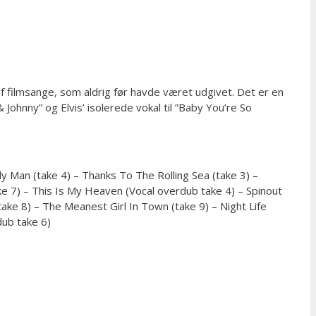
 filmsange, som aldrig før havde været udgivet. Det er en
Johnny” og Elvis’ isolerede vokal til ”Baby You’re So
y Man (take 4) – Thanks To The Rolling Sea (take 3) –
e 7) – This Is My Heaven (Vocal overdub take 4) – Spinout
take 8) – The Meanest Girl In Town (take 9) – Night Life
dub take 6)