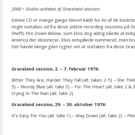
2000
•
Studio outtakes af Graceland sessions
Denne CD er mange gange blevet kaldt for én af de bedste, h
nogle outtakes ud fra disse sidste recording sessions på Gr
Sheffs Fire Down Below, som Elvis dog aldrig nåede at indspi
America der eksisterer. Elvis indspillede nummeret, men b
Der havde længe gået rygter om at outtakes fra disse Gracel
Graceland session, 2. – 7. februar 1976:
Bitter They Are, Harder They Fall (alt. takes 2-5) – She Thinks 
5) – Moody Blue (alt. take 3) – For The Heart (alt. take 2 & 
Crying In The Rain (alt. take 2)
Graceland session, 29. – 30. oktober 1976:
It’s Easy For You (alt. take 1) – Way Down (alt. take 2) –