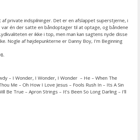
f private indspilninger. Det er en afslappet superstjerne, i
r var én der satte en båndoptager til at optage, og båndene
Lydkvaliteten er ikke i top, men man kan sagtens nyde disse
nikke. Nogle af højdepunkterne er Danny Boy, I’m Beginning
8.
lawdy – I Wonder, I Wonder, I Wonder – He – When The
hou Me – Oh How I Love Jesus – Fools Rush In – Its A Sin
ll Be True – Apron Strings – It’s Been So Long Darling – I’ll