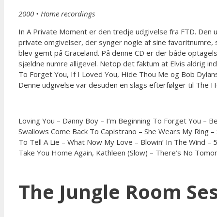
2000
•
Home recordings
In A Private Moment er den tredje udgivelse fra FTD. Den ud
private omgivelser, der synger nogle af sine favoritnumre,
blev gemt på Graceland. På denne CD er der både optagelser
sjældne numre alligevel. Netop det faktum at Elvis aldrig i
To Forget You, If I Loved You, Hide Thou Me og Bob Dylans
Denne udgivelse var desuden en slags efterfølger til Th
Loving You – Danny Boy – I’m Beginning To Forget You – B
Swallows Come Back To Capistrano – She Wears My Ring – Sw
To Tell A Lie – What Now My Love – Blowin’ In The Wind – 500 
Take You Home Again, Kathleen (Slow) – There’s No Tomo
The Jungle Room Se