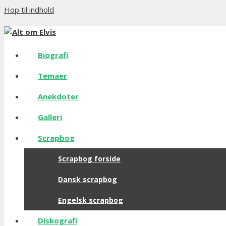
Hop til indhold
Biografi
Temaer
Anekdoter
Galleri
Scrapbog
Scrapbog forside
Dansk scrapbog
Engelsk scrapbog
Diskografi