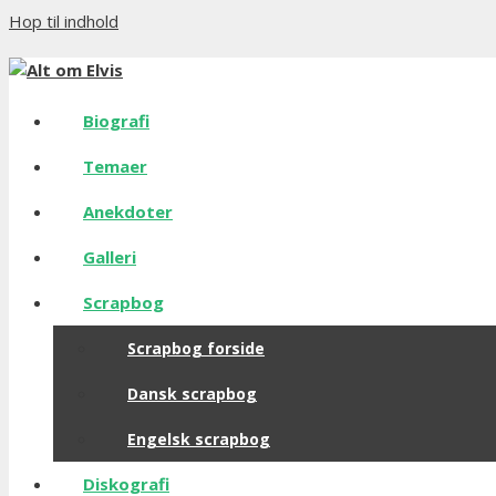
Hop til indhold
Biografi
Temaer
Anekdoter
Galleri
Scrapbog
Scrapbog forside
Dansk scrapbog
Engelsk scrapbog
Diskografi