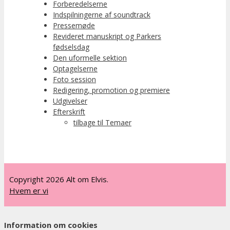
Forberedelserne
Indspilningerne af soundtrack
Pressemøde
Revideret manuskript og Parkers
fødselsdag
Den uformelle sektion
Optagelserne
Foto session
Redigering, promotion og premiere
Udgivelser
Efterskrift
tilbage til Temaer
Copyright 2026 Alt om Elvis.
Hvem er vi
Information om cookies