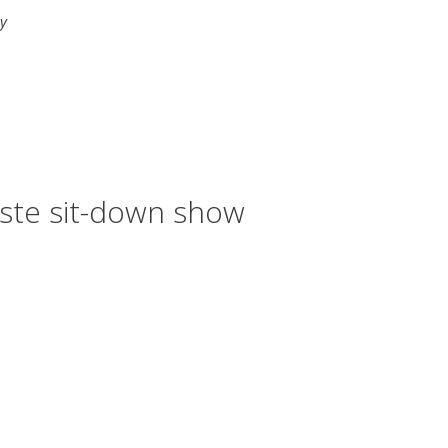
by
rste sit-down show