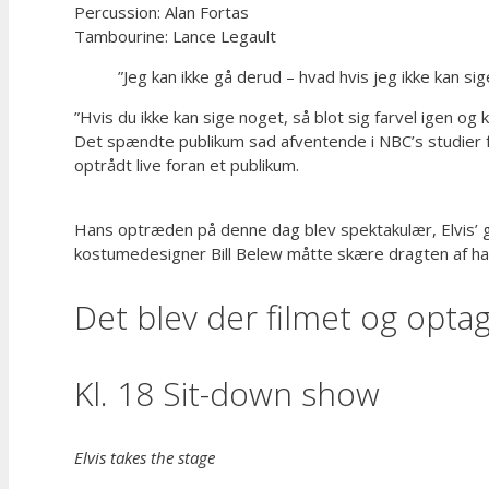
Percussion: Alan Fortas
Tambourine: Lance Legault
”Jeg kan ikke gå derud – hvad hvis jeg ikke kan si
”Hvis du ikke kan sige noget, så blot sig farvel igen og
Det spændte publikum sad afventende i NBC’s studier fo
optrådt live foran et publikum.
Hans optræden på denne dag blev spektakulær, Elvis’ ga
kostumedesigner Bill Belew måtte skære dragten af h
Det blev der filmet og opta
Kl. 18 Sit-down show
Elvis takes the stage