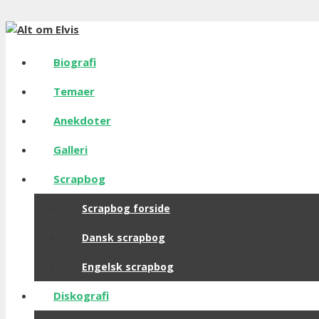
Hop
til
indhold
Biografi
Temaer
Anekdoter
Galleri
Scrapbog
Scrapbog forside
Dansk scrapbog
Engelsk scrapbog
Diskografi