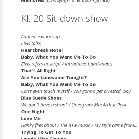
Kl. 20 Sit-down show
Audience warm-up
Elvis talks
Heartbreak Hotel
Baby, What You Want Me To Do
Elvis refers to script / Introduces band-mates
That’s All Right
Are You Lonesome Tonight?
Baby, What You Want Me To Do
Can’t even touch myself / you gonna get arrested, boy
Blue Suede Shoes
We don’t have a strap? / Lines from MacArthur Park
One Night
Love Me
Hanky flies about / The new music / My style came from…
Trying To Get To You
Lawdy Miss Clawdy