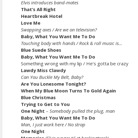
Elvis introduces band-mates
That’s All Right
Heartbreak Hotel
Love Me
Swapping axes / Are we on television?
Baby, What You Want Me To Do
Touching body with hands / Rock & roll music is…
Blue Suede Shoes
Baby, What You Want Me To Do
Something wrong with my lip / He’s gotta be crazy
Lawdy Miss Clawdy
Can You Buckle My Belt, Baby?
Are You Lonesome Tonight?
When My Blue Moon Turns To Gold Again
Blue Christmas
Trying to Get to You
One Night
–
Somebody pulled the plug, man
Baby, What You Want Me To Do
Man, I just work here / No strap
One Night
Memories
(Elvis synger til et backingtrack)