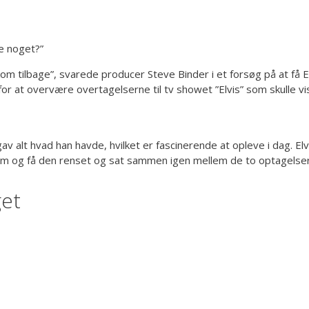
ge noget?”
 kom tilbage”, svarede producer Steve Binder i et forsøg på at få 
r at overvære overtagelserne til tv showet ”Elvis” som skulle vi
v alt hvad han havde, hvilket er fascinerende at opleve i dag. E
am og få den renset og sat sammen igen mellem de to optagelser
get