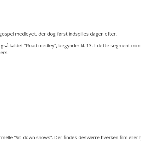
spel medleyet, der dog først indspilles dagen efter.
gså kaldet “Road medley”, begynder kl. 13. I dette segment mimer
ers.
 uformelle “Sit-down shows”. Der findes desværre hverken film eller