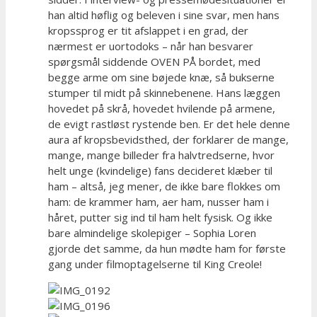
han altid høflig og beleven i sine svar, men hans
kropssprog er tit afslappet i en grad, der
nærmest er uortodoks – når han besvarer
spørgsmål siddende OVEN PÅ bordet, med
begge arme om sine bøjede knæ, så bukserne
stumper til midt på skinnebenene. Hans læggen
hovedet på skrå, hovedet hvilende på armene,
de evigt rastløst rystende ben. Er det hele denne
aura af kropsbevidsthed, der forklarer de mange,
mange, mange billeder fra halvtredserne, hvor
helt unge (kvindelige) fans decideret klæber til
ham – altså, jeg mener, de ikke bare flokkes om
ham: de krammer ham, aer ham, nusser ham i
håret, putter sig ind til ham helt fysisk. Og ikke
bare almindelige skolepiger – Sophia Loren
gjorde det samme, da hun mødte ham for første
gang under filmoptagelserne til King Creole!