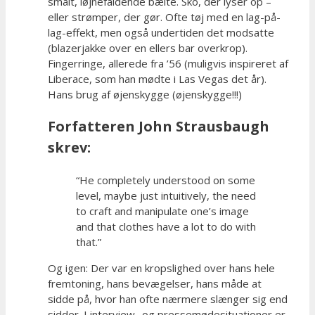
smalt, iøjnefaldende bælte. Sko, der lyser op –
eller strømper, der gør. Ofte tøj med en lag-på-
lag-effekt, men også undertiden det modsatte
(blazerjakke over en ellers bar overkrop).
Fingerringe, allerede fra ’56 (muligvis inspireret af
Liberace, som han mødte i Las Vegas det år).
Hans brug af øjenskygge (øjenskygge!!!)
Forfatteren John Strausbaugh
skrev:
“He completely understood on some
level, maybe just intuitively, the need
to craft and manipulate one’s image
and that clothes have a lot to do with
that.”
Og igen: Der var en kropslighed over hans hele
fremtoning, hans bevægelser, hans måde at
sidde på, hvor han ofte nærmere slænger sig end
sidder. I interview- og pressemødesituationer er