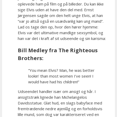
oplevede ham på film og på billeder. Du kan ikke
sige Elvis uden at have den del med. Ernst
Jørgensen sagde om den helt unge Elvis, at han
“var jo altså også en usædvanlig køn ung mand”.
Lad os tage den op, hvor den hører hjemme:
Elvis var det ultimative mandlige sexsymbol, og
han var det i kraft af sit udseende og sin karisma:
Bill Medley fra The Righteous
Brothers:
“You mean Elvis? Man, he was better
lookin’ than most women I’ve seen! I
would have had his children!”
Udseendet handler især om ansigt og hår. I
ansigtstræk lignede han Michelangelos
Davidsstatue. Glat hud, en slags babyface med
fremtrædende nedre øjenlåg og en forholdsvis
lille mund, som dog var karakteriseret ved en