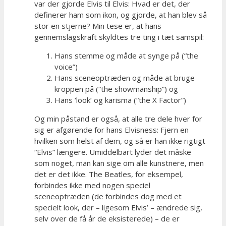
var der gjorde Elvis til Elvis: Hvad er det, der
definerer ham som ikon, og gjorde, at han blev så
stor en stjerne? Min tese er, at hans
gennemslagskraft skyldtes tre ting i tæt samspil:
Hans stemme og måde at synge på (“the
voice”)
Hans sceneoptræden og måde at bruge
kroppen på (“the showmanship”) og
Hans ‘look’ og karisma (“the X Factor”)
Og min påstand er også, at alle tre dele hver for
sig er afgørende for hans Elvisness: Fjern en
hvilken som helst af dem, og så er han ikke rigtigt
“Elvis” længere. Umiddelbart lyder det måske
som noget, man kan sige om alle kunstnere, men
det er det ikke. The Beatles, for eksempel,
forbindes ikke med nogen speciel
sceneoptræden (de forbindes dog med et
specielt look, der – ligesom Elvis’ – ændrede sig,
selv over de få år de eksisterede) – de er