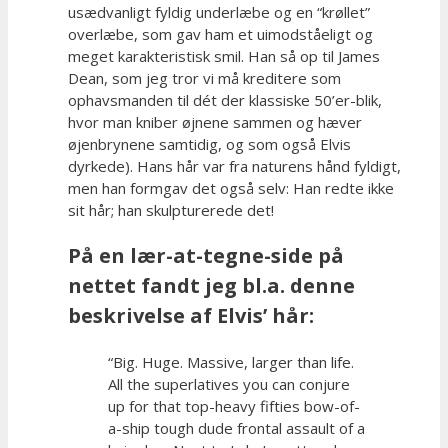
usædvanligt fyldig underlæbe og en “krøllet”
overlæbe, som gav ham et uimodståeligt og
meget karakteristisk smil. Han så op til James
Dean, som jeg tror vi må kreditere som
ophavsmanden til dét der klassiske 50’er-blik,
hvor man kniber øjnene sammen og hæver
øjenbrynene samtidig, og som også Elvis
dyrkede). Hans hår var fra naturens hånd fyldigt,
men han formgav det også selv: Han redte ikke
sit hår; han skulpturerede det!
På en lær-at-tegne-side på
nettet fandt jeg bl.a. denne
beskrivelse af Elvis’ hår:
“Big. Huge. Massive, larger than life.
All the superlatives you can conjure
up for that top-heavy fifties bow-of-
a-ship tough dude frontal assault of a