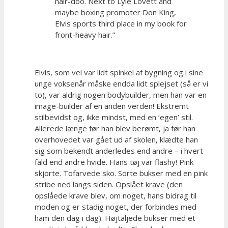
hair-doo. Next to Lyle Lovett and
maybe boxing promoter Don King,
Elvis sports third place in my book for
front-heavy hair.”
Elvis, som vel var lidt spinkel af bygning og i sine
unge voksenår måske endda lidt splejset (så er vi
to), var aldrig nogen bodybuilder, men han var en
image-builder af en anden verden! Ekstremt
stilbevidst og, ikke mindst, med en ‘egen’ stil.
Allerede længe før han blev berømt, ja før han
overhovedet var gået ud af skolen, klædte han
sig som bekendt anderledes end andre – i hvert
fald end andre hvide. Hans tøj var flashy! Pink
skjorte. Tofarvede sko. Sorte bukser med en pink
stribe ned langs siden. Opslået krave (den
opslåede krave blev, om noget, hans bidrag til
moden og er stadig noget, der forbindes med
ham den dag i dag). Højtaljede bukser med et