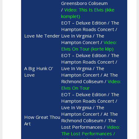
Greensboro Coliseum
/
Video: This Is Elvis (ikke
komplet)
EOT – Deluxe Edition / The
Hampton Roads Concert /
Love Me Tender
Live In Virginia / The
Hampton Concert /
Video:
Elvis On Tour (korte klip)
EOT – Deluxe Edition / The
Hampton Roads Concert /
A Big Hunk O’
Live In Virginia / The
Love
Hampton Concert / At The
Richmond Colliseum /
Video:
Elvis On Tour
EOT – Deluxe Edition / The
Hampton Roads Concert /
Live In Virginia / The
Hampton Concert / At The
How Great Thou
Richmond Colliseum / The
Art
Lost Performances /
Video:
The Lost Performances /