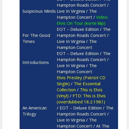
Hampton Roads Concert /
Suspicious Minds
Live In Virginia / The
Hampton Concert /
Video:
Elvis On Tour (korte klip)
EOT – Deluxe Edition / The
For The Good
Hampton Roads Concert /
Times
Live In Virginia / The
Hampton Concert
EOT – Deluxe Edition / The
Hampton Roads Concert /
Introductions
Live In Virginia / The
Hampton Concert
Elvis Presley (Patriot CD
Single)
/
The Essential
Collection
/
This is Elvis
(Vinyl)
/
FTD: This is Elvis
(overdubbed 18.2.1981)
An American
/
EOT – Deluxe Edition / The
Trilogy
Hampton Roads
Concert /
Live In Virginia / The
Hampton Concert /
At The