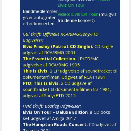
Elvis On Tour
Bandmedlemmer
Video: Elvis On Tour
(muligvis
giver autografer
fra denne koncert)
efter koncerten
Gul skrift: Officielle RCA/BMG/Sony/FTD
udgivelser:
Elvis Presley (Patriot CD Single).
CD single
udgivet af RCA/BMG 2001
The Essential Collection.
LP/CD/MC
udgivelse af RCA/BMG 1995
This is Elvis.
2 LP udgivelse af soundtracket til
dokumentarfilmen. Udgivet af RCA i 1981
FTD: This Is Elvis.
2 CD udgave af
soundtracket til dokumentarfilmen fra 1981,
udgivet af Sony/FTD 2015
Hvid skrift: Bootleg udgivelser:
Elvis On Tour – Deluxe Edition
. 8 CD boks
set udgivet af Amiga 2017
The Hampton Roads Concert.
CD udgivet af
Triangle 2004