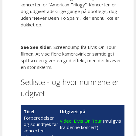
koncerten er ”American Trilogy”. Koncerten er
dog udgivet adskillige gange på bootlegs, dog
uden ”Never Been To Spain”, der endnu ikke er
dukket op.
See See Rider
. Screendump fra Elvis On Tour
filmen. At vise flere kameravinkler samtidigt i
splitscreen giver en god effekt, men det kræver
en stor skærm.
Setliste - og hvor numrene er
udgivet
Titel
Udgivet på
Forberedelser
Video: Elvis On Tour
(muligvis
og soundtjek før
fra denne koncert)
koncerten