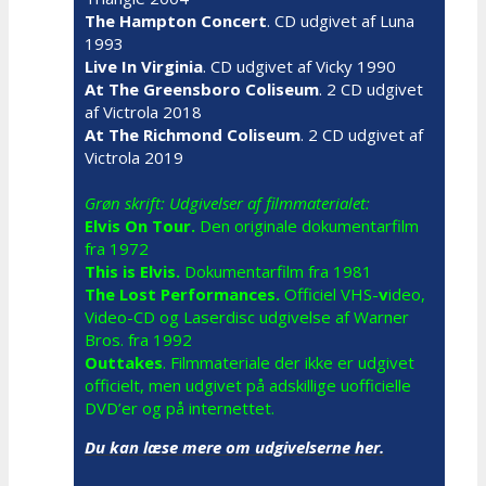
The Hampton Concert
. CD udgivet af Luna
1993
Live In Virginia
. CD udgivet af Vicky 1990
At The Greensboro Coliseum
. 2 CD udgivet
af Victrola 2018
At The Richmond Coliseum
. 2 CD udgivet af
Victrola 2019
Grøn skrift: Udgivelser af filmmaterialet:
Elvis On Tour.
Den originale dokumentarfilm
fra 1972
This is Elvis.
Dokumentarfilm fra 1981
The Lost Performances.
Officiel VHS-
v
ideo,
Video-CD og Laserdisc udgivelse af Warner
Bros. fra 1992
Outtakes
. Filmmateriale der ikke er udgivet
officielt, men udgivet på adskillige uofficielle
DVD’er og på internettet.
Du kan læse mere om udgivelserne her.