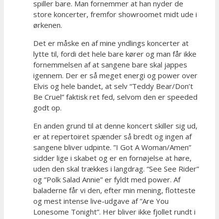
spiller bare. Man fornemmer at han nyder de
store koncerter, fremfor showroomet midt ude i
ørkenen.
Det er måske en af mine yndlings koncerter at
lytte til, fordi det hele bare kører og man får ikke
fornemmelsen af at sangene bare skal jappes
igennem. Der er så meget energi og power over
Elvis og hele bandet, at selv “Teddy Bear/Don’t
Be Cruel” faktisk ret fed, selvom den er speeded
godt op.
En anden grund til at denne koncert skiller sig ud,
er at repertoiret spænder så bredt og ingen af
sangene bliver udpinte. ”I Got A Woman/Amen”
sidder lige i skabet og er en fornøjelse at høre,
uden den skal trækkes i langdrag. “See See Rider”
og ”Polk Salad Annie” er fyldt med power. Af
baladerne får vi den, efter min mening, flotteste
og mest intense live-udgave af ”Are You
Lonesome Tonight”. Her bliver ikke fjollet rundt i