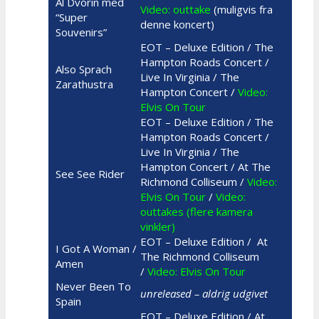
Al Dvorin med
Video: outtake
(muligvis fra
“Super
denne koncert)
Souvenirs”
EOT – Deluxe Edition / The
Hampton Roads Concert /
Also Sprach
Live In Virginia / The
Zarathustra
Hampton Concert /
Video:
Elvis On Tour
EOT – Deluxe Edition / The
Hampton Roads Concert /
Live In Virginia / The
Hampton Concert / At The
See See Rider
Richmond Colliseum /
Video:
Elvis On Tour
/
Video:
outtakes (flere kamera
vinkler)
EOT – Deluxe Edition / At
I Got A Woman /
The Richmond Colliseum
Amen
/
Video: Elvis On Tour
Never Been To
unreleased – aldrig udgivet
Spain
EOT – Deluxe Edition / At