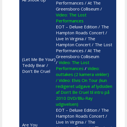
Performances / At The
Greensboro Colliseum /
Video: The Lost
Performances
EOT – Deluxe Edition / The
Hampton Roads Concert /
Live In Virginia / The
Hampton Concert / The Lost
Performances / At The
Greensboro Colliseum
(Let Me Be Your)
/
Video: The Lost
Teddy Bear /
Performances
/
Video:
Don’t Be Cruel
outtakes (2 kamera vinkler)
/ Video: Elvis On Tour (kun
redigeret udgave af lydsiden
af Don’t Be Cruel til intro på
2010 DVD/Blu-Ray
udgivelsen)
EOT – Deluxe Edition / The
Hampton Roads Concert /
Live In Virginia / The
Are You