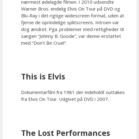
nærmest ødelagde filmen. I 2010 udsendte
Warner Bros. endelig Elvis On Tour på DVD og
Blu-Ray i det rigtige widescreen format, uden at
fjerne de oprindelige splitscreens. Introen var
dog ændret. Pga. problemer med rettigheder til
sangen “Johnny B. Goode”, var denne erstattet
med “Don’t Be Cruel”.
This is Elvis
Dokumentarfilm fra 1981 der indeholdt outtakes
fra Elvis On Tour. Udgivet på DVD i 2007.
The Lost Performances