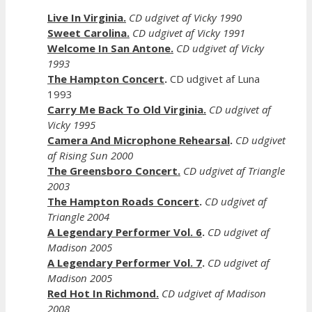
Live In Virginia.
CD udgivet af Vicky 1990
Sweet Carolina.
CD udgivet af Vicky 1991
Welcome In San Antone.
CD udgivet af Vicky
1993
The Hampton Concert
.
CD udgivet af Luna
1993
Carry Me Back To Old Virginia.
CD udgivet af
Vicky 1995
Camera And Microphone Rehearsal
.
CD udgivet
af Rising Sun 2000
The Greensboro Concert.
CD udgivet af Triangle
2003
The Hampton Roads Concert
.
CD udgivet af
Triangle 2004
A Legendary Performer Vol. 6
.
CD udgivet af
Madison 2005
A Legendary Performer Vol. 7
.
CD udgivet af
Madison 2005
Red Hot In Richmond.
CD udgivet af Madison
2008