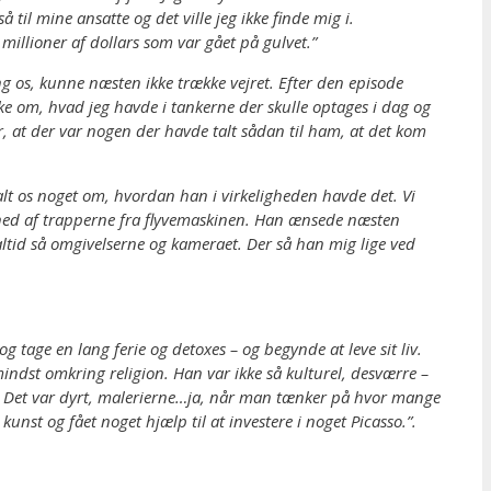
l mine ansatte og det ville jeg ikke finde mig i.
illioner af dollars som var gået på gulvet.”
g os, kunne næsten ikke trække vejret. Efter den episode
e om, hvad jeg havde i tankerne der skulle optages i dag og
r, at der var nogen der havde talt sådan til ham, at det kom
talt os noget om, hvordan han i virkeligheden havde det. Vi
ik ned af trapperne fra flyvemaskinen. Han ænsede næsten
ltid så omgivelserne og kameraet. Der så han mig lige ved
 tage en lang ferie og detoxes – og begynde at leve sit liv.
indst omkring religion. Han var ikke så kulturel, desværre –
. Det var dyrt, malerierne…ja, når man tænker på hvor mange
nst og fået noget hjælp til at investere i noget Picasso.”.