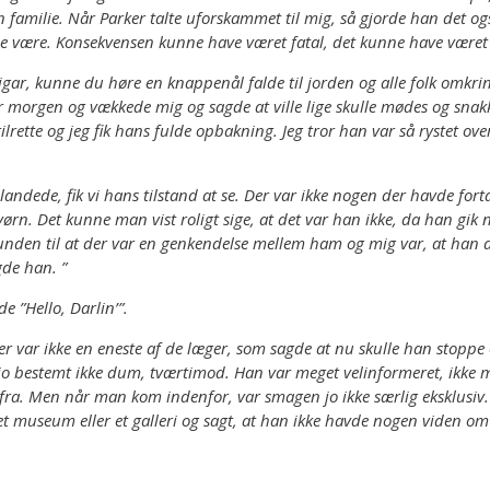
lie. Når Parker talte uforskammet til mig, så gjorde han det også ti
le være. Konsekvensen kunne have været fatal, det kunne have været m
igar, kunne du høre en knappenål falde til jorden og alle folk omkrin
 morgen og vækkede mig og sagde at ville lige skulle mødes og snakk
ette og jeg fik hans fulde opbakning. Jeg tror han var så rystet ove
landede, fik vi hans tilstand at se. Der var ikke nogen der havde for
havørn. Det kunne man vist roligt sige, at det var han ikke, da han g
nden til at der var en genkendelse mellem ham og mig var, at han a
de han. ”
e ”Hello, Darlin’”.
r var ikke en eneste af de læger, som sagde at nu skulle han stoppe og
r jo bestemt ikke dum, tværtimod. Han var meget velinformeret, ikke m
fra. Men når man kom indenfor, var smagen jo ikke særlig eksklusiv
museum eller et galleri og sagt, at han ikke havde nogen viden om ku