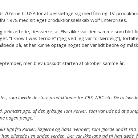
dt 70’erne til USA for at beskæftige sig med film og TV-produkt
 fra 1978 med sit eget produktionsselskab Wolf Enterprises.
g bekræftede, desværre, at Elvis ikke var den samme som blot fire
get. ”I know I was terrible” (”Jeg ved jeg var forfærdelig”), fort
åbede på, at han kunne optage noget der var lidt bedre og måske 
i september, men blev udskudt starten af oktober samme år.
r, som lavede de store produktioner for CBS, NBC etc. De to lavede d
d, primært pga. af den grådige Tom Parker, som var ude på at pumpe Elv
ene nogen penge.”
le lige fra Parker, lægerne og hans ”venner”, som gjorde andet end at
an allerede i en anden verden. Der var ikke lang tid til han døde, 