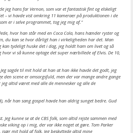
e jeg hans far Vernon, som var et fantastisk fint og elskeligt
et – vi havde vist omkring 11 kameraer på produktionen i de
m er i selve programmet, tog jeg mig af.”
lede, hvor han står med en Coca Cola, hans hænder ryster og
m, du kan se hvor dårligt han i virkeligheden har det. Man
an tydeligt huske det i dag, jeg holdt ham om livet og så
hvor vi så kunne optage det super nærbillede af Elvis. De 10,
 Jeg sagde til mit hold at han at han ikke havde det godt, jeg
 Lige den scene er omsorgsfuld, men der var mange andre gange
ar jeg altid været med alle de mennesker og alle de
ed), når han sang gospel havde han aldrig sunget bedre. Gud
yst. Jeg kunne se at de CBS folk, som altid rejste sammen med
ske viking op i mig, der var ikke noget at gøre. Tom Parker
især mit hold af folk. Jeg beskyttede altid mine