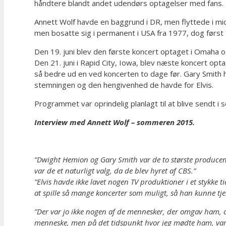
håndtere blandt andet udendørs optagelser med fans.
Annett Wolf havde en baggrund i DR, men flyttede i mi
men bosatte sig i permanent i USA fra 1977, dog først
Den 19. juni blev den første koncert optaget i Omaha o
Den 21. juni i Rapid City, Iowa, blev næste koncert opta
så bedre ud en ved koncerten to dage før. Gary Smith h
stemningen og den hengivenhed de havde for Elvis.
Programmet var oprindelig planlagt til at blive sendt 
Interview med Annett Wolf – sommeren 2015.
”Dwight Hemion og Gary Smith var de to største producente
var de et naturligt valg, da de blev hyret af CBS.”
”Elvis havde ikke lavet nogen TV produktioner i et stykke ti
at spille så mange koncerter som muligt, så han kunne tj
”Der var jo ikke nogen af de mennesker, der omgav ham, al
menneske, men på det tidspunkt hvor jeg mødte ham, var h