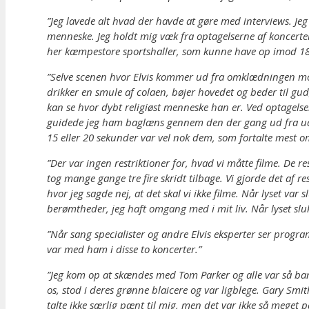
”Jeg lavede alt hvad der havde at gøre med interviews. Jeg 
menneske. Jeg holdt mig væk fra optagelserne af koncerte
her kæmpestore sportshaller, som kunne have op imod 18.
”Selve scenen hvor Elvis kommer ud fra omklædningen mod
drikker en smule af colaen, bøjer hovedet og beder til gu
kan se hvor dybt religiøst menneske han er. Ved optagels
guidede jeg ham baglæns gennem den der gang ud fra ude f
15 eller 20 sekunder var vel nok dem, som fortalte mest om
”Der var ingen restriktioner for, hvad vi måtte filme. De r
tog mange gange tre fire skridt tilbage. Vi gjorde det a
hvor jeg sagde nej, at det skal vi ikke filme. Når lyset va
berømtheder, jeg haft omgang med i mit liv. Når lyset slukk
”Når sang specialister og andre Elvis eksperter ser prog
var med ham i disse to koncerter.”
”Jeg kom op at skændes med Tom Parker og alle var så bange
os, stod i deres grønne blaicere og var ligblege. Gary Smi
talte ikke særlig pænt til mig, men det var ikke så meget 