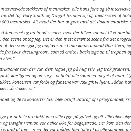
interviewede stakkevis af mennesker, alle hans fans og så interviewed
rne, det tog Gary Smith og Dwight Hemion sig af, med resten af hold
000 mennesker. Alt hvad der har at gøre med det dokumentariske, so
 kameraet og ud imod scenen, hvor der bliver zoomet til et nærbil
d, den scene optog jeg. Det er den mest berømte scene fra det progra
en af den scene gik jeg baglæns med min kameramand Don Stern, jeg k
ra Elvis’ dressingroom, som så endte i backstage op til trappen og 
 Elvis.”
estriktioner som der var, dem lagde jeg på mig selv, jeg trak grænsen.
f respekt, kærlighed og omsorg – vi holdt alle sammen meget af ham.
r slukket, koncerten var forbi og fansene var væk gik vi hjem. Sådan h
er, så slukker vi.”
rammet og de to koncerter (der blev brugt uddrag af i programmet, r
 for at hele produktionen ville ryge på gulvet og alt ville blive afl
th og Dwight Hemion var heller ikke for begejstrede. Der kom den dan
på grund af mig – men det var måden han talte til os alle sammen på, 