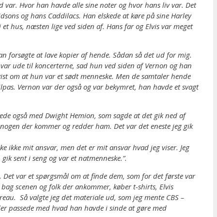
d var. Hvor han havde alle sine noter og hvor hans liv var. Det
dsons og hans Caddilacs. Han elskede at køre på sine Harley
 et hus, næsten lige ved siden af. Hans far og Elvis var meget
n forsøgte at lave kopier af hende. Sådan så det ud for mig.
var ude til koncerterne, sad hun ved siden af Vernon og han
rbevist om at hun var et sødt menneske. Men de samtaler hende
ilpas. Vernon var der også og var bekymret, han havde et svagt
snakkede også med Dwight Hemion, som sagde at det gik ned af
er nogen der kommer og redder ham. Det var det eneste jeg gik
ke ikke mit ansvar, men det er mit ansvar hvad jeg viser. Jeg
 gik sent i seng og var et natmenneske.”.
s. Det var et spørgsmål om at finde dem, som for det første var
 bag scenen og folk der ankommer, køber t-shirts, Elvis
bureau. Så valgte jeg det materiale ud, som jeg mente CBS –
ad der passede med hvad han havde i sinde at gøre med