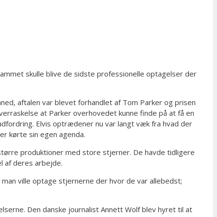
rammet skulle blive de sidste professionelle optagelser der
ned, aftalen var blevet forhandlet af Tom Parker og prisen
overraskelse at Parker overhovedet kunne finde på at få en
 udfordring. Elvis optrædener nu var langt væk fra hvad der
ker kørte sin egen agenda.
større produktioner med store stjerner. De havde tidligere
l af deres arbejde.
man ville optage stjernerne der hvor de var allebedst;
serne. Den danske journalist Annett Wolf blev hyret til at