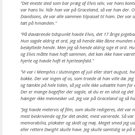
”Det eneste sted som bar præg af Elvis selv, var hans kont
var hans liv. Når han var på Graceland, så var han der. 
Davidsons, de var alle sammen tilpasset til ham. Der var o
tæt på hinanden.”
”På daværende tidspunkt havde Elvis, det 17 årige pigebar
Hun sagde aldrig et ord, jeg så hende ikke åbne munden 
beskyttede hende. Men jeg så hende aldrig sige et ord. Hun
og Elvis måtte have haft sammen, det kan ikke have været
hjerte og havde haft et hjerteanfald.”
”Vi var i Memphis i slutningen af juli eller start august,
bakke. Der var ingen af os, som troede at han ville dø. J
og tænkte på hele tiden, så jeg ville ikke udsætte ham for e
Der er mange bagefter der sagde, at du er en idiot og det i
hænger ikke mennesker ud. Jeg var på Graceland og så hans 
”Jeg havde metervis af film, som skulle redigeres, det var
mest beskrivende og for det andet, mest varierede. Så var 
memorabilia, plakater og skidt og møj. Meget smed jeg ud, 
eller rettere Dwight skulle have. Jeg skulle samtidig se p