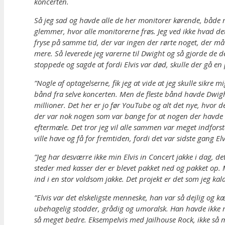
koncerten.
Så jeg sad og havde alle de her monitorer kørende, både m
glemmer, hvor alle monitorerne frøs. Jeg ved ikke hvad det
fryse på samme tid, der var ingen der rørte noget, der må 
mere. Så leverede jeg varerne til Dwight og så gjorde de de
stoppede og sagde at fordi Elvis var død, skulle der gå en 
”Nogle af optagelserne, fik jeg at vide at jeg skulle sikr
bånd fra selve koncerten. Men de fleste bånd havde Dwig
millioner. Det her er jo før YouTube og alt det nye, hvor 
der var nok nogen som var bange for at nogen der havde vær
eftermæle. Det tror jeg vil alle sammen var meget indfor
ville have og få for fremtiden, fordi det var sidste gang El
”Jeg har desværre ikke min Elvis in Concert jakke i dag, d
steder med kasser der er blevet pakket ned og pakket op. M
ind i en stor voldsom jakke. Det projekt er det som jeg kald
”Elvis var det elskeligste menneske, han var så dejlig og k
ubehagelig stodder, grådig og umoralsk. Han havde ikke mo
så meget bedre. Eksempelvis med Jailhouse Rock, ikke så 