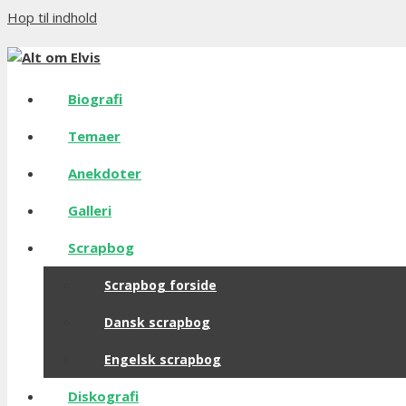
Hop til indhold
Biografi
Temaer
Anekdoter
Galleri
Scrapbog
Scrapbog forside
Dansk scrapbog
Engelsk scrapbog
Diskografi