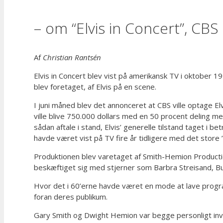
– om “Elvis in Concert”, CBS
Af
Christian Rantsén
Elvis in Concert blev vist på amerikansk TV i oktober 
blev foretaget, af Elvis på en scene.
I juni måned blev det annonceret at CBS ville optage 
ville blive 750.000 dollars med en 50 procent deling m
sådan aftale i stand, Elvis’ generelle tilstand taget i 
havde været vist på TV fire år tidligere med det store
Produktionen blev varetaget af Smith-Hemion Production
beskæftiget sig med stjerner som Barbra Streisand, Bur
Hvor det i 60’erne havde været en mode at lave progra
foran deres publikum.
Gary Smith og Dwight Hemion var begge personligt invol