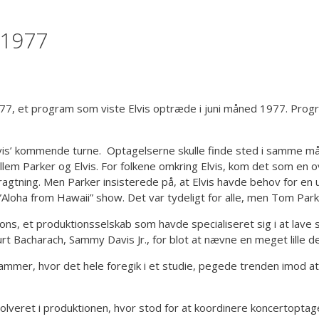
 1977
1977, et program som viste Elvis optræde i juni måned 1977. Prog
Elvis’ kommende turne. Optagelserne skulle finde sted i samme må
ellem Parker og Elvis. For folkene omkring Elvis, kom det som en 
betragtning. Men Parker insisterede på, at Elvis havde behov for en
 ”Aloha from Hawaii” show. Det var tydeligt for alle, men Tom Par
s, et produktionsselskab som havde specialiseret sig i at lave 
t Bacharach, Sammy Davis Jr., for blot at nævne en meget lille de
mmer, hvor det hele foregik i et studie, pegede trenden imod at 
veret i produktionen, hvor stod for at koordinere koncertoptagel