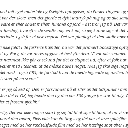
ed mit eget materiale og Dwights optagelser, da Parker ringede og sa
 var der skete, men det gjorde et dybt indtryk på mig og os alle sam
være et eller andet mellem himmel og jord – det tror jeg på. Det var 
t færdigt, hvorefter de sendte mig en kopi, så jeg kunne sige at det 
periode, også for at vise respekt. Det var planlagt at den skulle have
e mig ikke faldt i de forkerte hænder, nu var det primært backstage o
ht og Gary, de var deres opgave at beskytte dem. Vi var alle samme
der nærmest ikke går et sekund før det er sluppet ud, efter at folk ha
et med i teamet, at de måske havde noget. Hvis jeg skal sige noget i r
stået med – også CBS, de forstod hvad de havde liggende og mellem 
vis stod på en scene.”
et er jeg så ked af. Den er forsvundet på et eller andet tidspunkt i 
en det er OK, jeg havde den og den var 300 gange for stor til mig. De
er et frosent øjeblik.”
ærlig. Der var ikke nogen som tog sig tid til at sige til ham, at nu vi
ral den mand, Elvis ville kun én ting – og det var at lave spillefil
meget med de her rædselsfulde film med de her hæslige snot aber i 