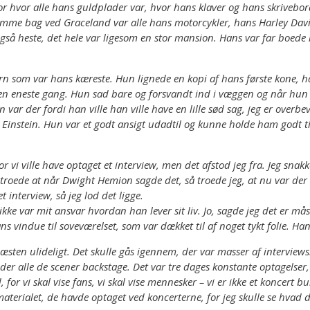
or hvor alle hans guldplader var, hvor hans klaver og hans skrivebor
Omme bag ved Graceland var alle hans motorcykler, hans Harley Davi
gså heste, det hele var ligesom en stor mansion. Hans var far boede i
n som var hans kæreste. Hun lignede en kopi af hans første kone, ha
en eneste gang. Hun sad bare og forsvandt ind i væggen og når hun 
 var der fordi han ville han ville have en lille sød sag, jeg er ove
 Einstein. Hun var et godt ansigt udadtil og kunne holde ham godt t
 hvor vi ville have optaget et interview, men det afstod jeg fra. Jeg 
eg troede at når Dwight Hemion sagde det, så troede jeg, at nu var d
t interview, så jeg lod det ligge.
kke var mit ansvar hvordan han lever sit liv. Jo, sagde jeg det er mås
vindue til soveværelset, som var dækket til af noget tykt folie. Han
 næsten ulideligt. Det skulle gås igennem, der var masser af interview
der alle de scener backstage. Det var tre dages konstante optagelser,
for vi skal vise fans, vi skal vise mennesker – vi er ikke et koncert 
å materialet, de havde optaget ved koncerterne, for jeg skulle se hv