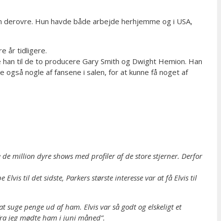
ion derovre. Hun havde både arbejde herhjemme og i USA,
 år tidligere.
alte han til de to producere Gary Smith og Dwight Hemion. Han
også nogle af fansene i salen, for at kunne få noget af
e million dyre shows med profiler af de store stjerner. Derfor
is til det sidste, Parkers største interesse var at få Elvis til
 suge penge ud af ham. Elvis var så godt og elskeligt et
fra jeg mødte ham i juni måned”.