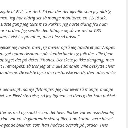
gde at Elvis var død. Så var der det øjeblik, som jeg aldrig
men. Jeg har aldrig set så mange monitorer, en 12-15 stk.,
sidste gang jeg talte med Parker, jeg hørte aldrig fra ham
var i orden. Jeg sendte den tilbage og så var det at CBS
 været vist i september, men blev så udsat.”
ptagelser jeg havde, men jeg mener også jeg havde et par Ampex
n meget opmærksomme på sladderblade og folk der ville tjene
r optaget det på deres iPhones. Det skete jo ikke dengang, men
etrospekt, så tror jeg at vi alle sammen ville beskytte Elvis’
hænderne. De vidste også den historiske værdi, den udsendelse
mine uendeligt mange flytninger. Jeg har levet så mange, mange
t var Elvis’ størrelse, så jeg lignede en dværg der kom pakket
 sætter os ned og snakker om det hele. Parker var en usædvanlig
m. Han var en så glimrende skuespiller, han kunne være blevet
syngende bikinier, som han hadede overalt på jorden. Hvis