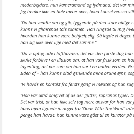
medarbejdere, min kameramand og lydmand, det var min fami
Jeg tænkte ikke en halv meter over, hvad konsekvensen vil
”Da han vendte om og gik, tyggende på den store billige c
kunne vi glimrende tale sammen. Han ringede til mig hver
hvordan han kunne være behjælpelig. Så lagde vi dagen tilr
han sig ikke over lige med det samme.”
”Da vi optog ude i lufthavnen, det var den første dag han 
skulle forblive i en illusion om, at han var frisk som en 
ingenting, det var som om han var i en anden verden. Gru
siden af – han kunne altid genkende mine brune øjne, sag
”Vi havde en kontakt fra første gang vi mødtes og han sagd
”Han var altid omgivet af de der gutter, sopranos typer. De
Det var trist, at han ikke selv tog mere ansvar for han va
hans hjem lignede jo noget fra ”Gone With The Wind” ude
penge han havde, han kunne være gået til en kurator på et 