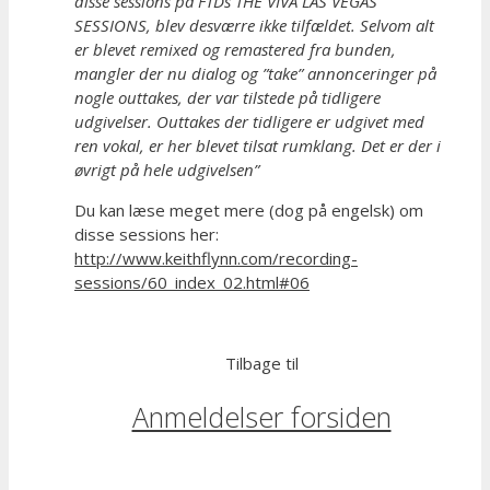
disse sessions på FTDs THE VIVA LAS VEGAS
SESSIONS, blev desværre ikke tilfældet. Selvom alt
er blevet remixed og remastered fra bunden,
mangler der nu dialog og ”take” annonceringer på
nogle outtakes, der var tilstede på tidligere
udgivelser. Outtakes der tidligere er udgivet med
ren vokal, er her blevet tilsat rumklang. Det er der i
øvrigt på hele udgivelsen”
Du kan læse meget mere (dog på engelsk) om
disse sessions her:
http://www.keithflynn.com/recording-
sessions/60_index_02.html#06
Tilbage til
Anmeldelser forsiden