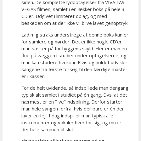
siden. De komplette lydoptagelser fra VIVA LAS
VEGAS filmen, samlet i en lækker boks på hele 3
CD’er. Udgivet i limiteret oplag, og med
beskeden om at der ikke vil blive lavet genoptryk.
Lad mig straks understrege at denne boks kun er
for samlere og nørder. Det er ikke nogle CD’er
man sætter på for hyggens skyld. Her er man en
flue på væggen i studiet under optagelserne, og
man kan studere hvordan Elvis og holdet udvikler
sangene fra første forsøg til den færdige master
er i kassen.
For de helt uvidende, så indspillede man dengang
typisk alt samlet i studiet på én gang. Dvs. at det
nærmest er en ”live” indspilning. Derfor starter
man hele sangen forfra, hvis der bare er én der
laver en fejl. I dag indspiller man typisk alle
instrumenter og vokaler hver for sig, og mixer
det hele sammen til slut.
Alt indholdet på boksen er remixed og