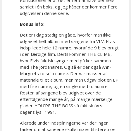
Konklusionen er at det er fedt at have det hele
samlet i én boks, og jeg håber der kommer flere
udgivelser i denne serie.
Bonus info:
Det er i dag stadig en gåde, hvorfor man ikke
udgav et helt album med sangene fra VLV. Elvis
indspillede hele 12 numre, hvoraf de 9 blev brugt
i den færdige film. Dertil kommer THE CLIMB,
hvor Elvis faktisk synger med på kor sammen
med The Jordanaires. Og så er der også Ann-
Margrets to solo numre. Der var masser af
materiale til et album, men man udgav blot en EP
med fire numre, og en single med to numre.
Resten af sangene blev udgivet over de
efterfølgende mange år, på mange mærkelige
plader. YOU’RE THE BOSS så faktisk først
dagens lys i 1991.
Allerede under indspilningerne var der ingen
tanker om at sangene skulle mixes til stereo og