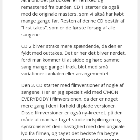
remastered fra bunden. CD 1 starter da også
med de originale masters, som vi altså har købt
mange gange før. Resten af denne CD består af
”first takes”, som er de første forsøg af alle
sangene.
CD 2 bliver straks mere spændende, da den er
fyldt med outtakes. Det er her det bliver nørdet,
fordi man kommer til at sidde og høre samme
sang mange gange i træk, blot med små
variationer i vokalen eller arrangementet.
Den 3. CD starter med filmversioner af nogle af
sangene. Her er jeg specielt vild med C’MON
EVERYBODY i filmversionen, da der er noget
mere gang i den i forhold til plade versionen.
Disse filmversioner er også ny-kreeret, på den
måde at man har taget studie indspilningen og
synkroniseret den i hastighed med den originale
lyd fra filmen, og taget det bedste fra begge
versioner. Dermed har man fået lyden meget