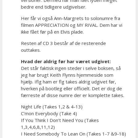
bedre end tidligere udgivelser.
Her får vi også Ann-Margrets to solonumre fra
filmen APPRECIATION og MY RIVAL. Dem har vi
ikke fået før på en Elvis plade.
Resten af CD 3 består af de resterende
outtakes.
Hvad der aldrig før har været udgivet:
Det står faktisk ingen steder i selve boksen, så
jeg har brugt Keith Flynns hjemmeside som
hjælp. Iflg ham er flg takes aldrig udgivet før,
hverken på bootleg eller officielt. Det er dog de
færreste af disse numre der er komplette takes.
Night Life (Takes 1,2 & 4-13)
C’mon Everybody (Take 4)
If You Think I Don’t Need You (Takes
1,3,4,6,8,11,12)
I Need Somebody To Lean On (Takes 1-7 &9-18)