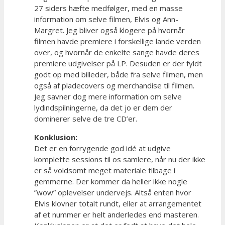
27 siders hæfte medfølger, med en masse
information om selve filmen, Elvis og Ann-
Margret. Jeg bliver også klogere på hvornår
filmen havde premiere i forskellige lande verden
over, og hvornår de enkelte sange havde deres
premiere udgivelser på LP. Desuden er der fyldt
godt op med billeder, både fra selve filmen, men
også af pladecovers og merchandise til filmen.
Jeg savner dog mere information om selve
lydindspilningerne, da det jo er dem der
dominerer selve de tre CD’er.
Konklusion:
Det er en forrygende god idé at udgive
komplette sessions til os samlere, når nu der ikke
er så voldsomt meget materiale tilbage i
gemmerne. Der kommer da heller ikke nogle
”wow” oplevelser undervejs. Altså enten hvor
Elvis klovner totalt rundt, eller at arrangementet
af et nummer er helt anderledes end masteren.