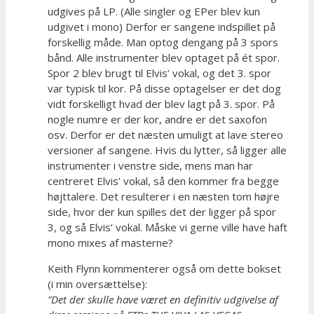
udgives på LP. (Alle singler og EPer blev kun
udgivet i mono) Derfor er sangene indspillet på
forskellig måde. Man optog dengang på 3 spors
bånd. Alle instrumenter blev optaget på ét spor.
Spor 2 blev brugt til Elvis’ vokal, og det 3. spor
var typisk til kor. På disse optagelser er det dog
vidt forskelligt hvad der blev lagt på 3. spor. På
nogle numre er der kor, andre er det saxofon
osv. Derfor er det næsten umuligt at lave stereo
versioner af sangene. Hvis du lytter, så ligger alle
instrumenter i venstre side, mens man har
centreret Elvis’ vokal, så den kommer fra begge
højttalere. Det resulterer i en næsten tom højre
side, hvor der kun spilles det der ligger på spor
3, og så Elvis’ vokal. Måske vi gerne ville have haft
mono mixes af masterne?
Keith Flynn kommenterer også om dette bokset
(i min oversættelse):
”Det der skulle have været en definitiv udgivelse af