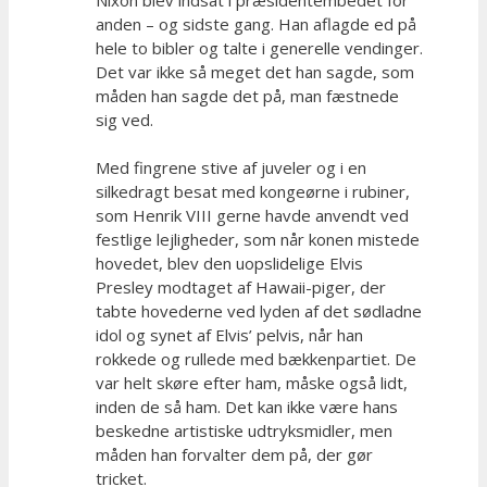
Nixon blev indsat i præsidentembedet for
anden – og sidste gang. Han aflagde ed på
hele to bibler og talte i generelle vendinger.
Det var ikke så meget det han sagde, som
måden han sagde det på, man fæstnede
sig ved.
Med fingrene stive af juveler og i en
silkedragt besat med kongeørne i rubiner,
som Henrik VIII gerne havde anvendt ved
festlige lejligheder, som når konen mistede
hovedet, blev den uopslidelige Elvis
Presley modtaget af Hawaii-piger, der
tabte hovederne ved lyden af det sødladne
idol og synet af Elvis’ pelvis, når han
rokkede og rullede med bækkenpartiet. De
var helt skøre efter ham, måske også lidt,
inden de så ham. Det kan ikke være hans
beskedne artistiske udtryksmidler, men
måden han forvalter dem på, der gør
tricket.