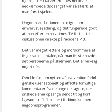
og minutter i farver. Hendes heroiske
nedkæmpede dødsangst var så stærk, at
man frøs i sjælen.
Ungdomsredaktionen talte igen om
erhvervsvejledning, og det fungerede godt
at man efter en halv times TV fortsatte
diskussionen direkte på radioens P 3.
Det var meget lettere og morsommere at
følge radiosamtalen, når man første havde
set personerne på skærmen. Det er virkelig
noget dér.
Den lille film om nytten af prævention forløb
ganske usensationelt og affødte fornuftige
kommentarer fra de unge deltagere, der
ønskede små opsange sendt tit og kort
ligesom trafikfilm især i forbindelse med
ungdomsprogrammer.