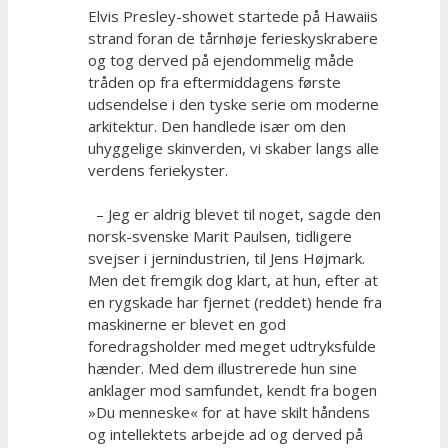
Elvis Presley-showet startede på Hawaiis
strand foran de tårnhøje ferieskyskrabere
og tog derved på ejendommelig måde
tråden op fra eftermiddagens første
udsendelse i den tyske serie om moderne
arkitektur. Den handlede især om den
uhyggelige skinverden, vi skaber langs alle
verdens feriekyster.
– Jeg er aldrig blevet til noget, sagde den
norsk-svenske Marit Paulsen, tidligere
svejser i jernindustrien, til Jens Højmark.
Men det fremgik dog klart, at hun, efter at
en rygskade har fjernet (reddet) hende fra
maskinerne er blevet en god
foredragsholder med meget udtryksfulde
hænder. Med dem illustrerede hun sine
anklager mod samfundet, kendt fra bogen
»Du menneske« for at have skilt håndens
og intellektets arbejde ad og derved på