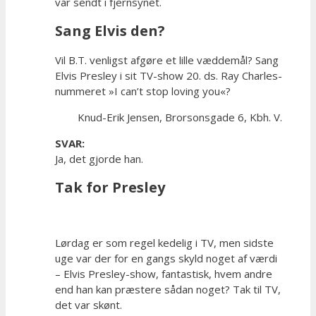
var sendt i fjernsynet.
Sang Elvis den?
Vil B.T. venligst afgøre et lille væddemål? Sang
Elvis Presley i sit TV-show 20. ds. Ray Charles-
nummeret »I can’t stop loving you«?
Knud-Erik Jensen, Brorsonsgade 6, Kbh. V.
SVAR:
Ja, det gjorde han.
Tak for Presley
Lørdag er som regel kedelig i TV, men sidste
uge var der for en gangs skyld noget af værdi
– Elvis Presley-show, fantastisk, hvem andre
end han kan præstere sådan noget? Tak til TV,
det var skønt.