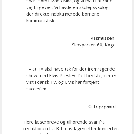
snart som i Maos Kina, og vi må til at råbe
vagt i gevær. Vi havde en skolepsykolog,
der direkte indoktrinerede børnene
kommunistisk.
Rasmussen,
Skovparken 60, Køge.
– at TV skal have tak for det fremragende
show med Elvis Presley. Det bedste, der er
vist i dansk TV, og Elvis har fortjent
succes’en.
G. Fogsgaard.
Flere læserbreve og tilhørende svar fra
redaktionen fra B.T. onsdagen efter koncerten