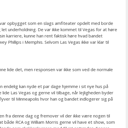
m var opbygget som en slags amfiteater opdelt med borde
 let underholdning. De var ikke kommet til Vegas for at høre
n karriere, kunne han rent faktisk høre hvad bandet
y Phillips i Memphis. Selvom Las Vegas ikke var klar til
kunne lide det, men responsen var ikke som ved de normale
an endelig kan nyde et par dage hjemme i sit nye hus på
 lide Las Vegas og gerne vil tilbage, når lejligheden byder
lyver til Minneapolis hvor han og bandet indlogerer sig på
n fra denne dag og fremover vil der ikke være nogen til
f at både RCA og William Morris gerne vil have et show, som