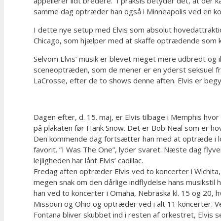
appellerer lidt bredere. I praksis betyder det, at de
samme dag optræder han også i Minneapolis ved en kon
I dette nye setup med Elvis som absolut hovedattraktio
Chicago, som hjælper med at skaffe optrædende som k
Selvom Elvis’ musik er blevet meget mere udbredt og ikk
sceneoptræden, som de mener er en yderst seksuel fremt
LaCrosse, efter de to shows denne aften. Elvis er begy
Dagen efter, d. 15. maj, er Elvis tilbage i Memphis hvo
på plakaten før Hank Snow. Det er Bob Neal som er hov
Den kommende dag fortsætter han med at optræde i loka
favorit. ”I Was The One”, lyder svaret. Næste dag flyver 
lejligheden har lånt Elvis’ cadillac.
Fredag aften optræder Elvis ved to koncerter i Wichita,
megen snak om den dårlige indflydelse hans musikstil 
han ved to koncerter i Omaha, Nebraska kl. 15 og 20, 
Missouri og Ohio og optræder ved i alt 11 koncerter. Ved
Fontana bliver skubbet ind i resten af orkestret, Elvis s