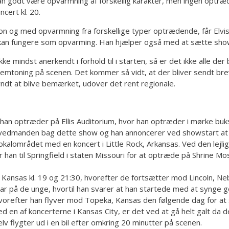
r kan godt være opvarmning af forskellig karakter, men ingen opt
cert kl. 20.
n og med opvarmning fra forskellige typer optrædende, får Elvis
an fungere som opvarming. Han hjælper også med at sætte show
e mindst anerkendt i forhold til i starten, så er det ikke alle d
oning på scenen. Det kommer så vidt, at der bliver sendt brev ti
ndt at blive bemærket, udover det rent regionale.
r han optræder på Ellis Auditorium, hvor han optræder i mørke buk
edmanden bag dette show og han annoncerer ved showstart at Elvi
lområdet med en koncert i Little Rock, Arkansas. Ved den lejligh
han til Springfield i staten Missouri for at optræde på Shrine Mosq
 Kansas kl. 19 og 21:30, hvorefter de fortsætter mod Lincoln, Neb
har på de unge, hvortil han svarer at han startede med at synge
hvorefter han flyver mod Topeka, Kansas den følgende dag for at
 en af koncerterne i Kansas City, er det ved at gå helt galt da de
elv flygter ud i en bil efter omkring 20 minutter på scenen.