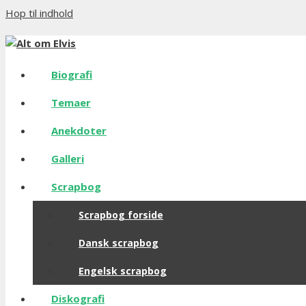
Hop til indhold
Biografi
Temaer
Anekdoter
Galleri
Scrapbog
Scrapbog forside
Dansk scrapbog
Engelsk scrapbog
Diskografi