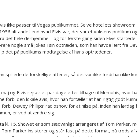
lvis ikke passer til Vegas publikummet. Selve hotellets showroo
 1956 alt andet end hvad Elvis var; det var et voksens publikum og
et hele derhjemme – og for første gang siden Elvis startede si
orere nogle små jokes i sin optræden, som han havde lært fra Dewe
 hjalp det på publikums modtagelse af hans optrædener.
 spillede de forskellige aftener, så det var ikke fordi han ikke 
j og Elvis rejser et par dage efter tilbage til Memphis, hvor h
orbi den lokale avis, hvor han fortæller at han rigtig godt kunne
rbi Dewey Phillips’ radioshow for at hilse på, inden han lørdag f
ammen, er ved at ændre sig.
ta kl. 15. Showet er som sædvanligt arrangeret af Tom Parker, me
s. Tom Parker insisterer og står fast på dette format, på trods a