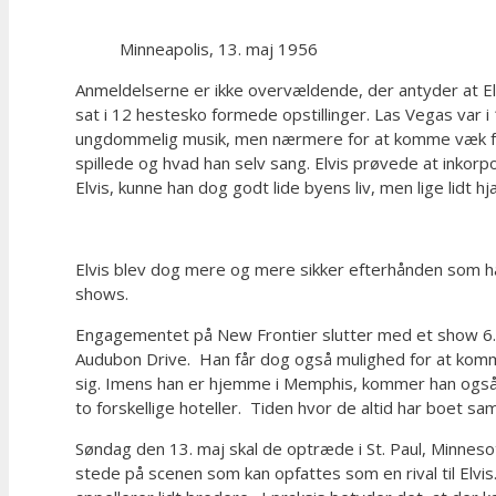
Minneapolis, 13. maj 1956
Anmeldelserne er ikke overvældende, der antyder at E
sat i 12 hestesko formede opstillinger. Las Vegas var i
ungdommelig musik, men nærmere for at komme væk fra d
spillede og hvad han selv sang. Elvis prøvede at inkorp
Elvis, kunne han dog godt lide byens liv, men lige lidt
Elvis blev dog mere og mere sikker efterhånden som han
shows.
Engagementet på New Frontier slutter med et show 6. ma
Audubon Drive. Han får dog også mulighed for at komme f
sig. Imens han er hjemme i Memphis, kommer han også fo
to forskellige hoteller. Tiden hvor de altid har boet s
Søndag den 13. maj skal de optræde i St. Paul, Minneso
stede på scenen som kan opfattes som en rival til Elvi