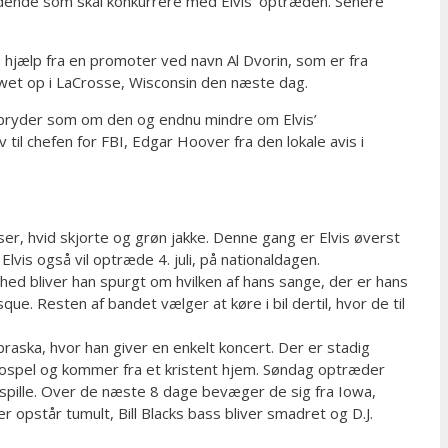
rædende som skal konkurrere med Elvis’ optræden. Senere
 hjælp fra en promoter ved navn Al Dvorin, som er fra
et op i LaCrosse, Wisconsin den næste dag.
er bryder som om den og endnu mindre om Elvis’
l chefen for FBI, Edgar Hoover fra den lokale avis i
ser, hvid skjorte og grøn jakke. Denne gang er Elvis øverst
s også vil optræde 4. juli, på nationaldagen.
ed bliver han spurgt om hvilken af hans sange, der er hans
ue. Resten af bandet vælger at køre i bil dertil, hvor de til
raska, hvor han giver en enkelt koncert. Der er stadig
 gospel og kommer fra et kristent hjem. Søndag optræder
 spille. Over de næste 8 dage bevæger de sig fra Iowa,
r opstår tumult, Bill Blacks bass bliver smadret og D.J.