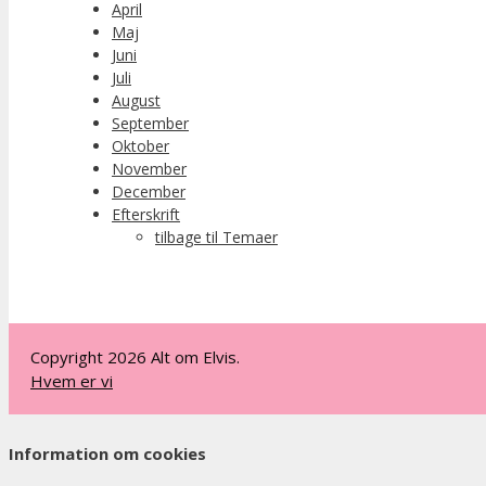
April
Maj
Juni
Juli
August
September
Oktober
November
December
Efterskrift
tilbage til Temaer
Copyright 2026 Alt om Elvis.
Hvem er vi
Information om cookies