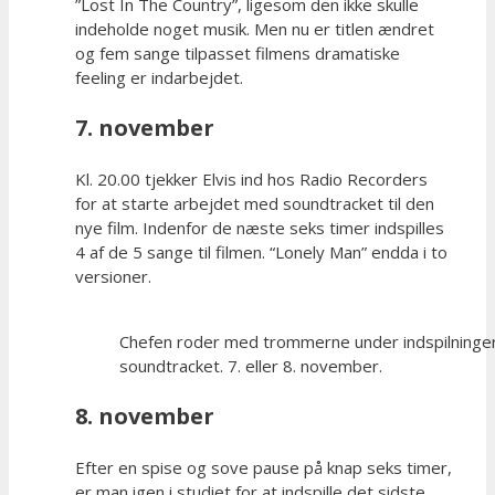
”Lost In The Country”, ligesom den ikke skulle
indeholde noget musik. Men nu er titlen ændret
og fem sange tilpasset filmens dramatiske
feeling er indarbejdet.
7. november
Kl. 20.00 tjekker Elvis ind hos Radio Recorders
for at starte arbejdet med soundtracket til den
nye film. Indenfor de næste seks timer indspilles
4 af de 5 sange til filmen. “Lonely Man” endda i to
versioner.
Chefen roder med trommerne under indspilninger
soundtracket. 7. eller 8. november.
8. november
Efter en spise og sove pause på knap seks timer,
er man igen i studiet for at indspille det sidste