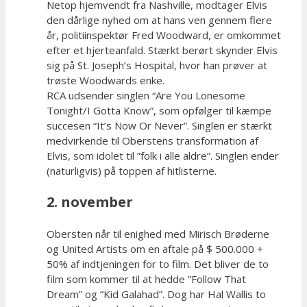
Netop hjemvendt fra Nashville, modtager Elvis
den dårlige nyhed om at hans ven gennem flere
år, politiinspektør Fred Woodward, er omkommet
efter et hjerteanfald. Stærkt berørt skynder Elvis
sig på St. Joseph’s Hospital, hvor han prøver at
trøste Woodwards enke.
RCA udsender singlen “Are You Lonesome
Tonight/I Gotta Know”, som opfølger til kæmpe
succesen “It’s Now Or Never”. Singlen er stærkt
medvirkende til Oberstens transformation af
Elvis, som idolet til ”folk i alle aldre”. Singlen ender
(naturligvis) på toppen af hitlisterne.
2. november
Obersten når til enighed med Mirisch Brøderne
og United Artists om en aftale på $ 500.000 +
50% af indtjeningen for to film. Det bliver de to
film som kommer til at hedde ”Follow That
Dream” og ”Kid Galahad”. Dog har Hal Wallis to