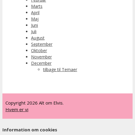
Marts
April
Maj
Juni
Juli
August
September
Oktober
November
December
tilbage til Temaer
Copyright 2026 Alt om Elvis.
Hvem er vi
Information om cookies