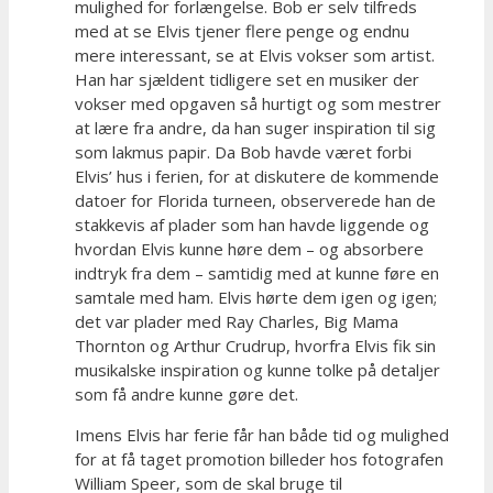
mulighed for forlængelse. Bob er selv tilfreds
med at se Elvis tjener flere penge og endnu
mere interessant, se at Elvis vokser som artist.
Han har sjældent tidligere set en musiker der
vokser med opgaven så hurtigt og som mestrer
at lære fra andre, da han suger inspiration til sig
som lakmus papir. Da Bob havde været forbi
Elvis’ hus i ferien, for at diskutere de kommende
datoer for Florida turneen, observerede han de
stakkevis af plader som han havde liggende og
hvordan Elvis kunne høre dem – og absorbere
indtryk fra dem – samtidig med at kunne føre en
samtale med ham. Elvis hørte dem igen og igen;
det var plader med Ray Charles, Big Mama
Thornton og Arthur Crudrup, hvorfra Elvis fik sin
musikalske inspiration og kunne tolke på detaljer
som få andre kunne gøre det.
Imens Elvis har ferie får han både tid og mulighed
for at få taget promotion billeder hos fotografen
William Speer, som de skal bruge til