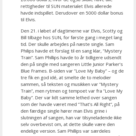
rettigheder til SUN materialet Elvis allerede
havde indspillet. Derudover en 5000 dollar bonus
til Elvis.
Den 21. i løbet af dagtimerne var Elvis, Scotty og
Bill tilbage hos SUN, for første gang i meget lang
tid. Der skulle arbejdes på næste single. Sam
Philips havde et forslag til en sang klar, ”Mystery
Train”. Sam Phillips havde to år tidligere udsendt
den på single med sangeren Little Junior Parker’s
Blue Frames. B-siden var ”Love My Baby” – og de
tre fik en god idé, at smelte de to melodier
sammen, så teksten og musikken var ”Mystery
Train”, men rytmen og tempoet var fra ”Love My
Baby”. Der var lidt samme lethed over sangen
som der havde været med ”That’s All Right”, på
den færdige single hører man Elvis grine i
slutningen af sangen, han var tilsyneladende ikke
selv overbevist om, at dette skulle være den
endelige version. Sam Phillips var særdeles