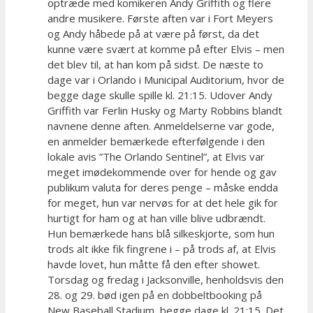
optræde med komikeren Andy Griffith og flere
andre musikere. Første aften var i Fort Meyers
og Andy håbede på at være på først, da det
kunne være svært at komme på efter Elvis – men
det blev til, at han kom på sidst. De næste to
dage var i Orlando i Municipal Auditorium, hvor de
begge dage skulle spille kl. 21:15. Udover Andy
Griffith var Ferlin Husky og Marty Robbins blandt
navnene denne aften. Anmeldelserne var gode,
en anmelder bemærkede efterfølgende i den
lokale avis ”The Orlando Sentinel”, at Elvis var
meget imødekommende over for hende og gav
publikum valuta for deres penge – måske endda
for meget, hun var nervøs for at det hele gik for
hurtigt for ham og at han ville blive udbrændt.
Hun bemærkede hans blå silkeskjorte, som hun
trods alt ikke fik fingrene i – på trods af, at Elvis
havde lovet, hun måtte få den efter showet.
Torsdag og fredag i Jacksonville, henholdsvis den
28. og 29. bød igen på en dobbeltbooking på
New Baseball Stadium, begge dage kl. 21:15. Det