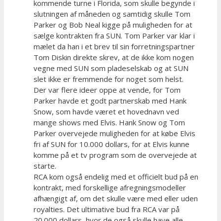
kommende turne i Florida, som skulle begynde i
slutningen af måneden og samtidig skulle Tom
Parker og Bob Neal kigge på muligheden for at
sælge kontrakten fra SUN. Tom Parker var klar i
mælet da han i et brev til sin forretningspartner
Tom Diskin direkte skrev, at de ikke kom nogen
vegne med SUN som pladeselskab og at SUN
slet ikke er fremmende for noget som helst.
Der var flere ideer oppe at vende, for Tom
Parker havde et godt partnerskab med Hank
Snow, som havde været et hovednavn ved
mange shows med Elvis. Hank Snow og Tom
Parker overvejede muligheden for at købe Elvis
fri af SUN for 10.000 dollars, for at Elvis kunne
komme på et tv program som de overvejede at
starte.
RCA kom også endelig med et officielt bud på en
kontrakt, med forskellige afregningsmodeller
afhængigt af, om det skulle være med eller uden
royalties. Det ultimative bud fra RCA var på
20.000 dollars, hvor de også skulle have alle