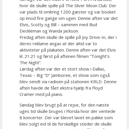
hvor de skulle spille på The Silver Moon Club. Der
var plads til omkring 1200 gæster og var booket
op imod fire gange om ugen. Denne aften var det
Elvis, Scotty og Bill – sammen med Bud
Deckleman og Wanda Jackson.
Fredag aften skulle de spille på Joy Drive-In, der i
deres reklame angav at der altid var to
aktiviteter på plakaten. Denne aften var det Elvis
kl. 21:21 og først på aftenen filmen ”Tonight’s
The Night”.
Lørdag aften var der et stort show i Dallas,
Texas – Big ”D” Jamboree, et show som også
blev sendt via radioen på stationen KRLD. Denne
aften havde de fået ekstra hjælp fra Floyd
Cramer med på piano.
Søndag blev brugt på at rejse, for den næste
uges tid skulle bruges i Florida hvor der ventede
8 koncerter. Der var blevet lavet en pakke som
blev solgt ind til de forskellige steder de skulle