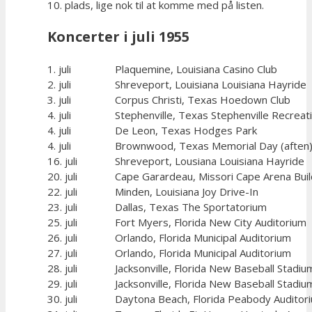
10. plads, lige nok til at komme med på listen.
Koncerter i juli 1955
1. juli
Plaquemine, Louisiana Casino Club
2. juli
Shreveport, Louisiana Louisiana Hayride
3. juli
Corpus Christi, Texas Hoedown Club
4. juli
Stephenville, Texas Stephenville Recreati
4. juli
De Leon, Texas Hodges Park
4. juli
Brownwood, Texas Memorial Day (aften
16. juli
Shreveport, Lousiana Louisiana Hayride
20. juli
Cape Garardeau, Missori Cape Arena Buil
22. juli
Minden, Louisiana Joy Drive-In
23. juli
Dallas, Texas The Sportatorium
25. juli
Fort Myers, Florida New City Auditorium
26. juli
Orlando, Florida Municipal Auditorium
27. juli
Orlando, Florida Municipal Auditorium
28. juli
Jacksonville, Florida New Baseball Stadiu
29. juli
Jacksonville, Florida New Baseball Stadiu
30. juli
Daytona Beach, Florida Peabody Auditor