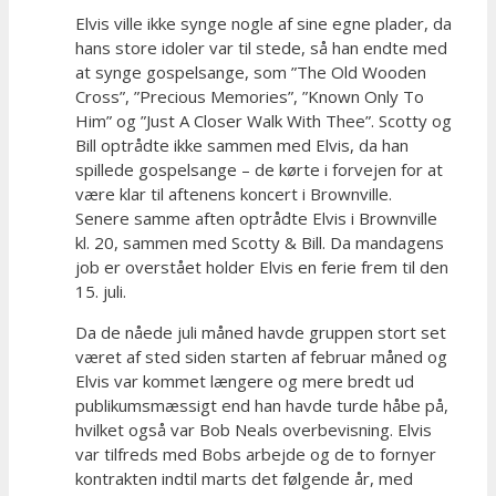
Elvis ville ikke synge nogle af sine egne plader, da
hans store idoler var til stede, så han endte med
at synge gospelsange, som ”The Old Wooden
Cross”, ”Precious Memories”, ”Known Only To
Him” og ”Just A Closer Walk With Thee”. Scotty og
Bill optrådte ikke sammen med Elvis, da han
spillede gospelsange – de kørte i forvejen for at
være klar til aftenens koncert i Brownville.
Senere samme aften optrådte Elvis i Brownville
kl. 20, sammen med Scotty & Bill. Da mandagens
job er overstået holder Elvis en ferie frem til den
15. juli.
Da de nåede juli måned havde gruppen stort set
været af sted siden starten af februar måned og
Elvis var kommet længere og mere bredt ud
publikumsmæssigt end han havde turde håbe på,
hvilket også var Bob Neals overbevisning. Elvis
var tilfreds med Bobs arbejde og de to fornyer
kontrakten indtil marts det følgende år, med