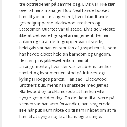
tre optrædener på samme dag. Elvis var ikke klar
over at hans manager Bob Neal havde booket
ham til gospel arrangement, hvor blandt andet
gospelgrupperne Blackwood Brothers og
Statesmen Quartet var til stede. Elvis selv vidste
ikke at det var et gospel arrangement, før han
ankom og så at de to grupper var til stede,
heldigvis var han en stor fan af gospel musik, som
han havde elsket hele sin barndom og ungdom.
Iført sit pink jakkesæt ankom han til
arrangementet, hvor der var småbørns familier
samlet og hvor menuen stod på friturestegt
kylling i Hodges parken. Han sad i Blackwood
Brothers bus, mens han snakkede med James
Blackwood og proklamerede at han kun ville
synge gospel den dag. Da det kom til at være på
scenen var han som forvandlet, han reagerede
ikke når publikum råbte op til ham i håbet om at få
ham til at synge nogle af hans egne sange.