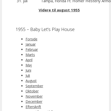
31. juli
Tampa, Florida Ft. Homer Hesterly Armo
Videre til august 1955
1955 – Baby Let’s Play House
Forside
Januar
Februar
Marts
April
Maj
Juni
Juli
August
September
Oktober
November
December
Efterskrift