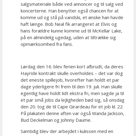
salgsmateriale både ved annoncer og til salg ved
koncerterne. Han benytter også chancen for at
komme ud og stå på vandski, et ønske han havde
haft længe. Bob Neal fik arrangeret at Elvis og
hans forældre kunne komme ud til McKellar Lake,
på en almindelig ugedag, uden at tiltrække sig
opmærksomhed fra fans.
Lørdag den 16. blev ferien kort afbrudt, da deres
Hayride kontrakt skulle overholdes – det var dog
det eneste spillejob, hvorefter han holdt et par
dage yderligere fri frem til den 19. juli. Han skulle
egentlig have holdt lidt ekstra fri, men sagde ja til
et par små jobs da lejligheden bød sig, så onsdag
den 20. tog de til Cape Girardeau for et job kl. 22.
På plakaten denne aften var også Wanda Jackson,
Bud Deckelman og Johnny Daume.
Samtidig blev der arbejdet i kulissen med en