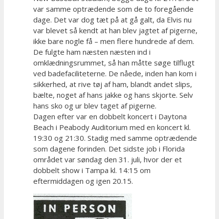
var samme optrædende som de to foregående
dage. Det var dog tæt på at gå galt, da Elvis nu
var blevet så kendt at han blev jagtet af pigerne,
ikke bare nogle få – men flere hundrede af dem.
De fulgte ham næsten næsten ind i
omklædningsrummet, så han måtte søge tilflugt
ved badefaciliteterne. De nåede, inden han kom i
sikkerhed, at rive tøj af ham, blandt andet slips,
bælte, noget af hans jakke og hans skjorte. Selv
hans sko og ur blev taget af pigerne.
Dagen efter var en dobbelt koncert i Daytona
Beach i Peabody Auditorium med en koncert kl.
19:30 og 21:30. Stadig med samme optrædende
som dagene forinden. Det sidste job i Florida
området var søndag den 31. juli, hvor der et
dobbelt show i Tampa kl. 14:15 om
eftermiddagen og igen 20.15.