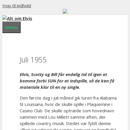
Hop til indhold
Menu
Juli 1955
Elvis, Scotty og Bill får endelig tid til igen at
komme forbi SUN for at indspille, så de kan få
materiale klar til en ny single.
Den første dag i juli måned gik turen fra Alabama
til Louisiana, hvor de skulle spille i Plaquemine i
Casino Club. De skulle optræde som hovednavn
sammen med Lou Millett samme aften, der
spillede country musik. Stedet var fyldt denne
aften og udover de sange, som var en kendt del