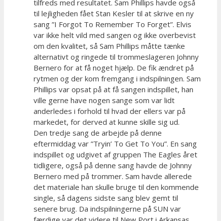
tilfreds med resultatet. Sam Phillips havde også
til lejligheden fået Stan Kesler til at skrive en ny
sang ”I Forgot To Remember To Forget”. Elvis
var ikke helt vild med sangen og ikke overbevist
om den kvalitet, så Sam Phillips måtte tænke
alternativt og ringede til trommeslageren Johnny
Bernero for at få noget hjælp. De fik ændret på
rytmen og der kom fremgang i indspilningen. Sam
Phillips var opsat på at få sangen indspillet, han
ville gerne have nogen sange som var lidt
anderledes i forhold til hvad der ellers var på
markedet, for derved at kunne skille sig ud.
Den tredje sang de arbejde på denne
eftermiddag var ”Tryin’ To Get To You”. En sang
indspillet og udgivet af gruppen The Eagles året
tidligere, også på denne sang havde de Johnny
Bernero med på trommer. Sam havde allerede
det materiale han skulle bruge til den kommende
single, så dagens sidste sang blev gemt til
senere brug. Da indspilningerne på SUN var
færdige var det videre til New Port i Arkansas,