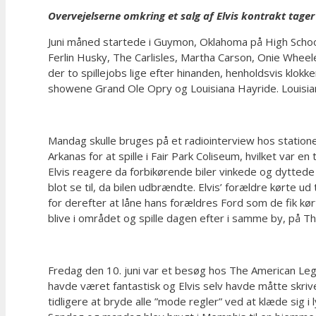
Overvejelserne omkring et salg af Elvis kontrakt tager
Juni måned startede i Guymon, Oklahoma på High Scho
Ferlin Husky, The Carlisles, Martha Carson, Onie Wheel
der to spillejobs lige efter hinanden, henholdsvis klok
showene Grand Ole Opry og Louisiana Hayride. Louisiana 
Mandag skulle bruges på et radiointerview hos station
Arkanas for at spille i Fair Park Coliseum, hvilket var
Elvis reagere da forbikørende biler vinkede og dyttede a
blot se til, da bilen udbrændte. Elvis’ forældre kørte u
for derefter at låne hans forældres Ford som de fik kør
blive i området og spille dagen efter i samme by, på Th
Fredag den 10. juni var et besøg hos The American Legio
havde været fantastisk og Elvis selv havde måtte skrive
tidligere at bryde alle ”mode regler” ved at klæde sig 