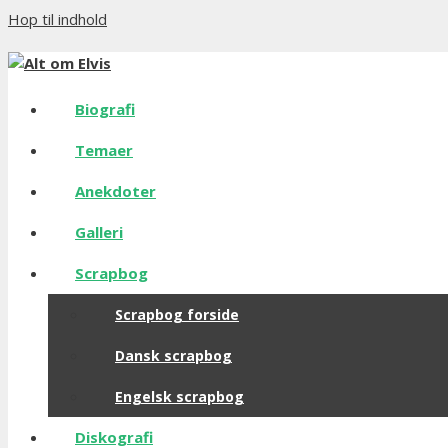
Hop til indhold
Biografi
Temaer
Anekdoter
Galleri
Scrapbog
Scrapbog forside
Dansk scrapbog
Engelsk scrapbog
Diskografi