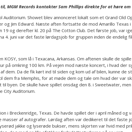
 til, MGM Records kontakter Sam Phillips direkte for at høre om k
ol Auditorium. Showet blev annonceret lokalt som et Grand Old 
er og Jim Edward. Næste aften fortsatte de mod Amarillo Texas i
ken 19 og derefter kl. 20 på The Cotton Club. Det første job, var
4. juni var det faste lørdagsjob for gruppen inden de endelig fik 
en KOSY, som lå i Texacana, Arkansas. Om aftenen skulle de spill
 en tur på omkring 100 km. På vejen mod næste koncert, i hvad der
f dem. Da de fik kørt ind til siden og kom ud af bilen, kunne de st
d til dem fra Memphis, for at møde dem og tale om hvad der var sket.
t til byen. De skulle have spillet onsdag den 8. i Sweetwater, men
e City Auditorium.
n i Breckenridge, Texas. De havde spillet der i april måned og va
 masser af autografer. Lørdag aften var dedikeret til det faste jo
i lyserød jakke og lyserøde bukser, mens skjorten var hvid med pri