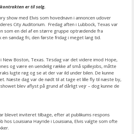
ontrakten er til salg.
Opry show med Elvis som hovednavn i annoncen udover
 deres City Auditorium. Fredag aften i Lubbock, Texas var
 igen som en del af en større gruppe optrædende fra
en søndag fri, den første fridag i meget lang tid.
e i New Boston, Texas. Tirsdag var det videre imod Hope,
 synes og være en uendelig række af små spillejobs, måtte
raks lugte røg og se at der var ild under bilen. De kunne
 Næste dag var de nødt til at tage et lille fly til næste by,
 showet blev aflyst på grund af dårligt vejr – dog kunne de
r blevet inviteret tilbage, efter at publikums respons
b hos Louisiana Hayride i Louisiana, Elvis valgte som ofte
kker.