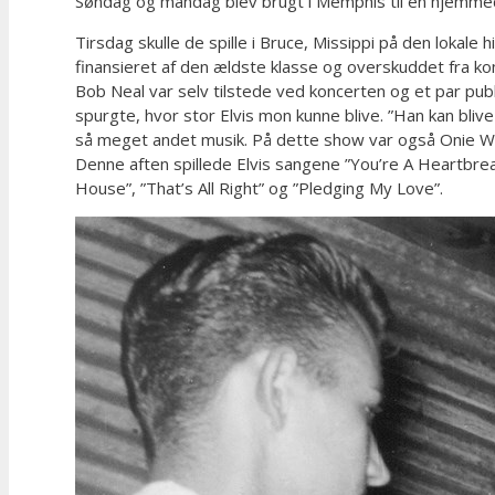
Søndag og mandag blev brugt i Memphis til en hjemmedag
Tirsdag skulle de spille i Bruce, Missippi på den lokale 
finansieret af den ældste klasse og overskuddet fra kon
Bob Neal var selv tilstede ved koncerten og et par pu
spurgte, hvor stor Elvis mon kunne blive. ”Han kan blive
så meget andet musik. På dette show var også Onie Whe
Denne aften spillede Elvis sangene ”You’re A Heartbreak
House”, ”That’s All Right” og ”Pledging My Love”.