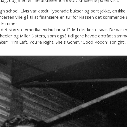
, dog med en lille afstikker forbi SUN studierne på en visit.
high school. Elvis var klædt i lyserøde bukser og sort jakke, en ik
certen ville gå til at finansiere en tur for klassen det kommende 
blikummer
 det største Amerika endnu har set”, lød det korte svar. De var eni
eler og Miller Sisters, som også tidligere havde optrådt sammen 
er”, ”I’m Left, You’re Right, She’s Gone”, ”Good Rockin’ Tonight”