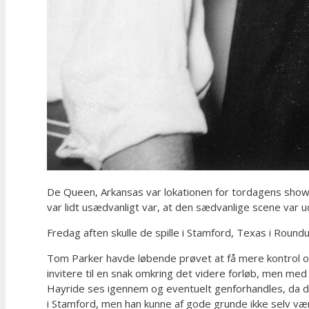
De Queen, Arkansas var lokationen for tordagens show, E
var lidt usædvanligt var, at den sædvanlige scene var ud
Fredag aften skulle de spille i Stamford, Texas i Rou
Tom Parker havde løbende prøvet at få mere kontrol ove
invitere til en snak omkring det videre forløb, men med
Hayride ses igennem og eventuelt genforhandles, da de
i Stamford, men han kunne af gode grunde ikke selv være 