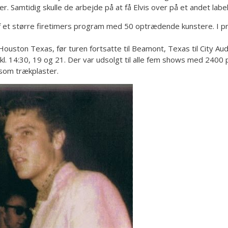
. Samtidig skulle de arbejde på at få Elvis over på et andet labe
af et større firetimers program med 50 optrædende kunstere. I 
uston Texas, før turen fortsatte til Beamont, Texas til City Aud
l. 14:30, 19 og 21. Der var udsolgt til alle fem shows med 2400 
som trækplaster.