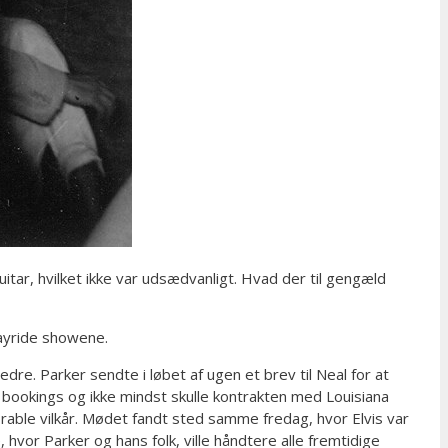
tar, hvilket ikke var udsædvanligt. Hvad der til gengæld
Hayride showene.
e. Parker sendte i løbet af ugen et brev til Neal for at
e bookings og ikke mindst skulle kontrakten med Louisiana
able vilkår. Mødet fandt sted samme fredag, hvor Elvis var
 hvor Parker og hans folk, ville håndtere alle fremtidige