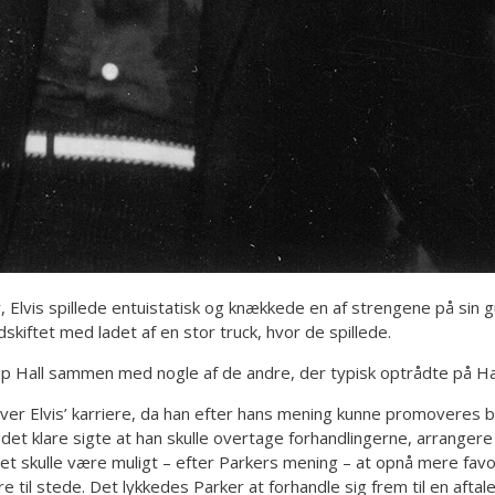
lvis spillede entuistatisk og knækkede en af strengene på sin gui
skiftet med ladet af en stor truck, hvor de spillede.
ndup Hall sammen med nogle af de andre, der typisk optrådte på 
r Elvis’ karriere, da han efter hans mening kunne promoveres bedr
 det klare sigte at han skulle overtage forhandlingerne, arranger
t skulle være muligt – efter Parkers mening – at opnå mere favor
til stede. Det lykkedes Parker at forhandle sig frem til en aftale,