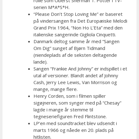
rolle som Oberst Sherman T. Potter i TV-
serien M*A*S*H.
“Please Don’t Stop Loving Me” er baseret
på vindersangen fra Det Europæiske Melodi
Grand Prix 1964, “Non Ho L’Eta” med den
italienske sangerinde Gigliola Cinquetti.
Danmark deltog samme år med “Sangen
Om Dig” sunget af Bjørn Tidmand
(niendeplads af de seksten deltagende
lande).
Sangen “Frankie And Johnny” er indspillet i et
utal af versioner. Blandt andet af Johnny
Cash, Jerry Lee Lewis, Van Morrison og
mange, mange flere.
Henry Corden, som i filmen spiller
sigøjneren, som synger med på “Chesay”
lagde i mange år stemme til
tegneseriefiguren Fred Flintstone.
LP’en med soundtracket blev udsendt i
marts 1966 og nåede en 20. plads på
hitlisten.