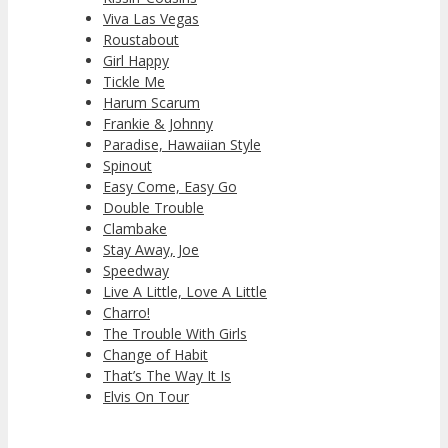
Viva Las Vegas
Roustabout
Girl Happy
Tickle Me
Harum Scarum
Frankie & Johnny
Paradise, Hawaiian Style
Spinout
Easy Come, Easy Go
Double Trouble
Clambake
Stay Away, Joe
Speedway
Live A Little, Love A Little
Charro!
The Trouble With Girls
Change of Habit
That’s The Way It Is
Elvis On Tour