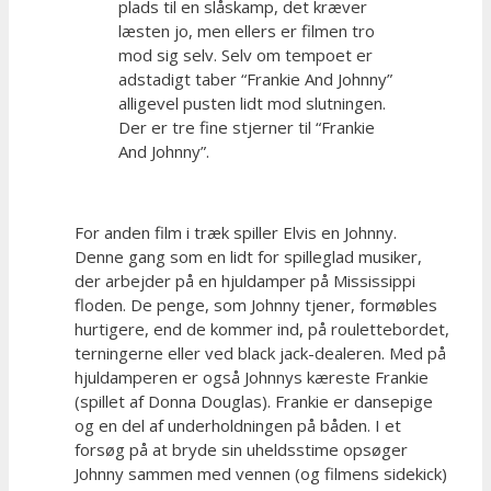
plads til en slåskamp, det kræver
læsten jo, men ellers er filmen tro
mod sig selv. Selv om tempoet er
adstadigt taber “Frankie And Johnny”
alligevel pusten lidt mod slutningen.
Der er tre fine stjerner til “Frankie
And Johnny”.
For anden film i træk spiller Elvis en Johnny.
Denne gang som en lidt for spilleglad musiker,
der arbejder på en hjuldamper på Mississippi
floden. De penge, som Johnny tjener, formøbles
hurtigere, end de kommer ind, på roulettebordet,
terningerne eller ved black jack-dealeren. Med på
hjuldamperen er også Johnnys kæreste Frankie
(spillet af Donna Douglas). Frankie er dansepige
og en del af underholdningen på båden. I et
forsøg på at bryde sin uheldsstime opsøger
Johnny sammen med vennen (og filmens sidekick)