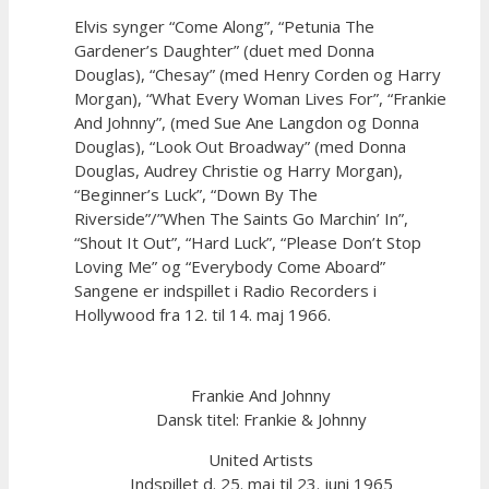
Elvis synger “Come Along”, “Petunia The
Gardener’s Daughter” (duet med Donna
Douglas), “Chesay” (med Henry Corden og Harry
Morgan), “What Every Woman Lives For”, “Frankie
And Johnny”, (med Sue Ane Langdon og Donna
Douglas), “Look Out Broadway” (med Donna
Douglas, Audrey Christie og Harry Morgan),
“Beginner’s Luck”, “Down By The
Riverside”/”When The Saints Go Marchin’ In”,
“Shout It Out”, “Hard Luck”, “Please Don’t Stop
Loving Me” og “Everybody Come Aboard”
Sangene er indspillet i Radio Recorders i
Hollywood fra 12. til 14. maj 1966.
Frankie And Johnny
Dansk titel: Frankie & Johnny
United Artists
Indspillet d. 25. maj til 23. juni 1965