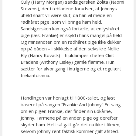
Cully (Harry Morgan) sandsigersken Zolita (Naomi
Stevens), der i tebladene forudser, at Johnnys
uheld snart vil være slut, da han vil møde en
rødhåret pige, som vil bringe ham held.
Sandsigersken kan også fortælle, at en lyshåret
pige (læs: Frankie) er skyld i hans mangel på held.
Og minsandten om en rødhåret pige ikke dukker
op på båden – i skikkelse af den selvsikre Nellie
Bly (Nancy Kovack) – hjuldamper-chefen Clint
Bradens (Anthony Eisley) gamle flamme. Hun
sætter for alvor gang i intrigerne og et regulært
trekantdrama.
Handlingen var henlagt til 1800-tallet, og løst
baseret på sangen “Frankie And Johnny” En sang
om en pigen Frankie, der finder sin udkårne,
Johnny, i armene på en anden pige og derefter
skyder ham. Helt så galt går det nu ikke i filmen,
selvom Johnny rent faktisk kommer galt afsted.