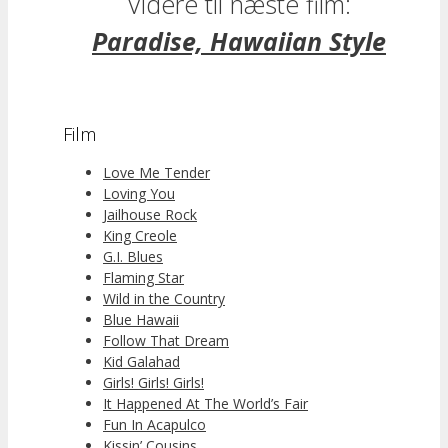
Videre til næste film:
Paradise, Hawaiian Style
Film
Love Me Tender
Loving You
Jailhouse Rock
King Creole
G.I. Blues
Flaming Star
Wild in the Country
Blue Hawaii
Follow That Dream
Kid Galahad
Girls! Girls! Girls!
It Happened At The World’s Fair
Fun In Acapulco
Kissin’ Cousins