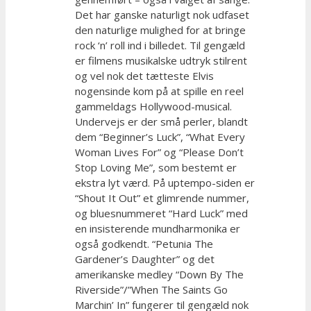
Det har ganske naturligt nok udfaset
den naturlige mulighed for at bringe
rock ‘n’ roll ind i billedet. Til gengæld
er filmens musikalske udtryk stilrent
og vel nok det tætteste Elvis
nogensinde kom på at spille en reel
gammeldags Hollywood-musical.
Undervejs er der små perler, blandt
dem “Beginner’s Luck”, “What Every
Woman Lives For” og “Please Don’t
Stop Loving Me”, som bestemt er
ekstra lyt værd. På uptempo-siden er
“Shout It Out” et glimrende nummer,
og bluesnummeret “Hard Luck” med
en insisterende mundharmonika er
også godkendt. “Petunia The
Gardener’s Daughter” og det
amerikanske medley “Down By The
Riverside”/”When The Saints Go
Marchin’ In” fungerer til gengæld nok