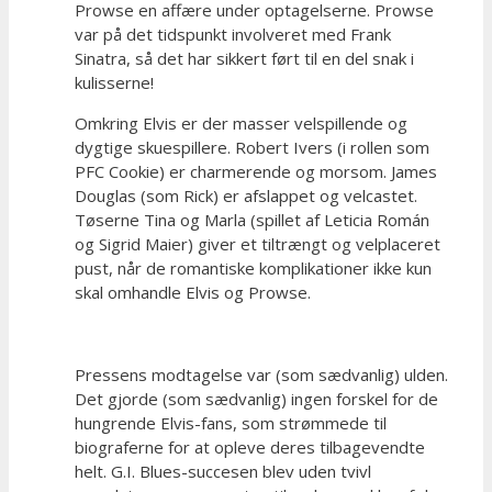
Prowse en affære under optagelserne. Prowse
var på det tidspunkt involveret med Frank
Sinatra, så det har sikkert ført til en del snak i
kulisserne!
Omkring Elvis er der masser velspillende og
dygtige skuespillere. Robert Ivers (i rollen som
PFC Cookie) er charmerende og morsom. James
Douglas (som Rick) er afslappet og velcastet.
Tøserne Tina og Marla (spillet af Leticia Román
og Sigrid Maier) giver et tiltrængt og velplaceret
pust, når de romantiske komplikationer ikke kun
skal omhandle Elvis og Prowse.
Pressens modtagelse var (som sædvanlig) ulden.
Det gjorde (som sædvanlig) ingen forskel for de
hungrende Elvis-fans, som strømmede til
biograferne for at opleve deres tilbagevendte
helt. G.I. Blues-succesen blev uden tvivl