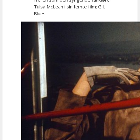
Tulsa McLean i sin femte film; G.I.
Blues.