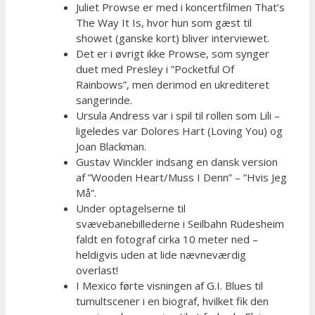
Juliet Prowse er med i koncertfilmen That’s
The Way It Is, hvor hun som gæst til
showet (ganske kort) bliver interviewet.
Det er i øvrigt ikke Prowse, som synger
duet med Presley i ”Pocketful Of
Rainbows”, men derimod en ukrediteret
sangerinde.
Ursula Andress var i spil til rollen som Lili –
ligeledes var Dolores Hart (Loving You) og
Joan Blackman.
Gustav Winckler indsang en dansk version
af ”Wooden Heart/Muss I Denn” – ”Hvis Jeg
Må”.
Under optagelserne til
svævebanebillederne i Seilbahn Rüdesheim
faldt en fotograf cirka 10 meter ned –
heldigvis uden at lide nævneværdig
overlast!
I Mexico førte visningen af G.I. Blues til
tumultscener i en biograf, hvilket fik den