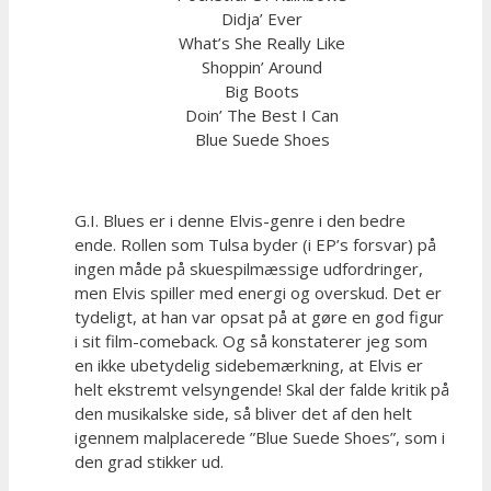
Didja’ Ever
What’s She Really Like
Shoppin’ Around
Big Boots
Doin’ The Best I Can
Blue Suede Shoes
G.I. Blues er i denne Elvis-genre i den bedre
ende. Rollen som Tulsa byder (i EP’s forsvar) på
ingen måde på skuespilmæssige udfordringer,
men Elvis spiller med energi og overskud. Det er
tydeligt, at han var opsat på at gøre en god figur
i sit film-comeback. Og så konstaterer jeg som
en ikke ubetydelig sidebemærkning, at Elvis er
helt ekstremt velsyngende! Skal der falde kritik på
den musikalske side, så bliver det af den helt
igennem malplacerede ”Blue Suede Shoes”, som i
den grad stikker ud.