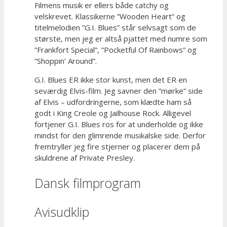
Filmens musik er ellers både catchy og
velskrevet. Klassikerne ”Wooden Heart” og
titelmelodien ”G.I. Blues” står selvsagt som de
største, men jeg er altså pjattet med numre som
”Frankfort Special”, ”Pocketful Of Rainbows” og
”Shoppin’ Around”.
G.I. Blues ER ikke stor kunst, men det ER en
seværdig Elvis-film. Jeg savner den ”mørke” side
af Elvis – udfordringerne, som klædte ham så
godt i King Creole og Jailhouse Rock. Alligevel
fortjener G.I. Blues ros for at underholde og ikke
mindst for den glimrende musikalske side. Derfor
fremtryller jeg fire stjerner og placerer dem på
skuldrene af Private Presley.
Dansk filmprogram
Avisudklip