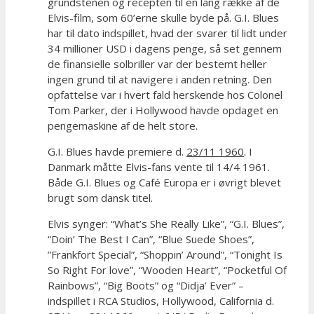
grundstenen og recepten til en lang række af de
Elvis-film, som 60’erne skulle byde på. G.I. Blues
har til dato indspillet, hvad der svarer til lidt under
34 millioner USD i dagens penge, så set gennem
de finansielle solbriller var der bestemt heller
ingen grund til at navigere i anden retning. Den
opfattelse var i hvert fald herskende hos Colonel
Tom Parker, der i Hollywood havde opdaget en
pengemaskine af de helt store.
G.I. Blues havde premiere d.
23/11 1960
. I
Danmark måtte Elvis-fans vente til 14/4 1961.
Både G.I. Blues og Café Europa er i øvrigt blevet
brugt som dansk titel.
Elvis synger: “What’s She Really Like”, “G.I. Blues”,
“Doin’ The Best I Can”, “Blue Suede Shoes”,
”Frankfort Special”, “Shoppin’ Around”, “Tonight Is
So Right For love”, “Wooden Heart”, “Pocketful Of
Rainbows”, “Big Boots” og “Didja’ Ever” –
indspillet i RCA Studios, Hollywood, California d.