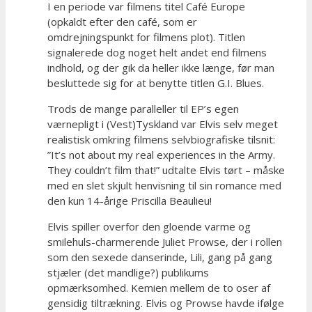
I en periode var filmens titel Café Europe
(opkaldt efter den café, som er
omdrejningspunkt for filmens plot). Titlen
signalerede dog noget helt andet end filmens
indhold, og der gik da heller ikke længe, før man
besluttede sig for at benytte titlen G.I. Blues.
Trods de mange paralleller til EP’s egen
værnepligt i (Vest)Tyskland var Elvis selv meget
realistisk omkring filmens selvbiografiske tilsnit:
”It’s not about my real experiences in the Army.
They couldn’t film that!” udtalte Elvis tørt – måske
med en slet skjult henvisning til sin romance med
den kun 14-årige Priscilla Beaulieu!
Elvis spiller overfor den gloende varme og
smilehuls-charmerende Juliet Prowse, der i rollen
som den sexede danserinde, Lili, gang på gang
stjæler (det mandlige?) publikums
opmærksomhed. Kemien mellem de to oser af
gensidig tiltrækning. Elvis og Prowse havde ifølge