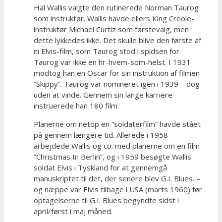
Hal Wallis valgte den rutinerede Norman Taurog
som instruktør. Wallis havde ellers King Creole-
instruktør Michael Curtiz som førstevalg, men
dette lykkedes ikke. Det skulle blive den første af
ni Elvis-film, som Taurog stod i spidsen for.
Taurog var ikke en hr-hvem-som-helst. I 1931
modtog han en Oscar for sin instruktion af filmen
”Skippy”. Taurog var nomineret igen i 1939 – dog
uden at vinde. Gennem sin lange karriere
instruerede han 180 film.
Planerne om netop en ”soldaterfilm” havde stået
på gennem længere tid. Allerede i 1958
arbejdede Wallis og co. med planerne om en film
”Christmas In Berlin”, og i 1959 besøgte Wallis
soldat Elvis i Tyskland for at gennemgå
manuskriptet til det, der senere blev G.I. Blues. –
og næppe var Elvis tilbage i USA (marts 1960) før
optagelserne til G.I. Blues begyndte sidst i
april/først i maj måned.