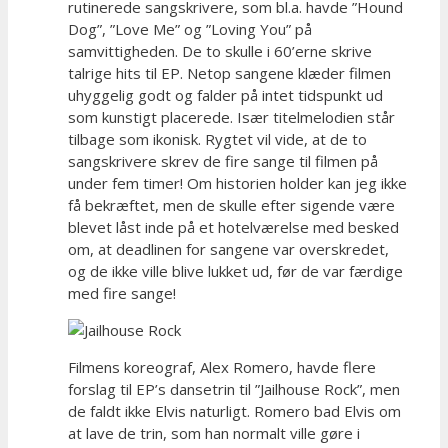
rutinerede sangskrivere, som bl.a. havde ”Hound
Dog”, ”Love Me” og ”Loving You” på
samvittigheden. De to skulle i 60’erne skrive
talrige hits til EP. Netop sangene klæder filmen
uhyggelig godt og falder på intet tidspunkt ud
som kunstigt placerede. Især titelmelodien står
tilbage som ikonisk. Rygtet vil vide, at de to
sangskrivere skrev de fire sange til filmen på
under fem timer! Om historien holder kan jeg ikke
få bekræftet, men de skulle efter sigende være
blevet låst inde på et hotelværelse med besked
om, at deadlinen for sangene var overskredet,
og de ikke ville blive lukket ud, før de var færdige
med fire sange!
Filmens koreograf, Alex Romero, havde flere
forslag til EP’s dansetrin til ”Jailhouse Rock”, men
de faldt ikke Elvis naturligt. Romero bad Elvis om
at lave de trin, som han normalt ville gøre i