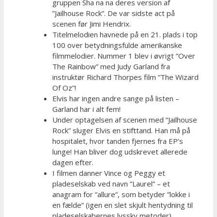
gruppen Sha na na deres version af
”Jailhouse Rock”. De var sidste act på
scenen før Jimi Hendrix.
Titelmelodien havnede på en 21. plads i top
100 over betydningsfulde amerikanske
filmmelodier. Nummer 1 blev i øvrigt ”Over
The Rainbow” med Judy Garland fra
instruktør Richard Thorpes film ”The Wizard
Of Oz”!
Elvis har ingen andre sange på listen –
Garland har i alt fem!
Under optagelsen af scenen med ”Jailhouse
Rock” sluger Elvis en stifttand. Han må på
hospitalet, hvor tanden fjernes fra EP’s
lunge! Han bliver dog udskrevet allerede
dagen efter.
I filmen danner Vince og Peggy et
pladeselskab ved navn ”Laurel” – et
anagram for ”allure”, som betyder ”lokke i
en fælde” (igen en slet skjult hentydning til
pladeselskabernes lyssky metoder).