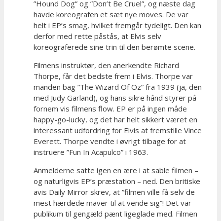
”Hound Dog” og ”Don’t Be Cruel”, og næste dag
havde koreografen et sæt nye moves. De var
helt i EP’s smag, hvilket fremgår tydeligt. Den kan
derfor med rette påstås, at Elvis selv
koreograferede sine trin til den berømte scene.
Filmens instruktør, den anerkendte Richard
Thorpe, får det bedste frem i Elvis. Thorpe var
manden bag ”The Wizard Of Oz” fra 1939 (ja, den
med Judy Garland), og hans sikre hånd styrer på
fornem vis filmens flow. EP er på ingen måde
happy-go-lucky, og det har helt sikkert været en
interessant udfordring for Elvis at fremstille Vince
Everett. Thorpe vendte i øvrigt tilbage for at
instruere ”Fun In Acapulco” i 1963.
Anmelderne satte igen en ære i at sable filmen –
og naturligvis EP’s præstation – ned. Den britiske
avis Daily Mirror skrev, at ”filmen ville få selv de
mest hærdede maver til at vende sig”! Det var
publikum til gengæld pænt ligeglade med. Filmen