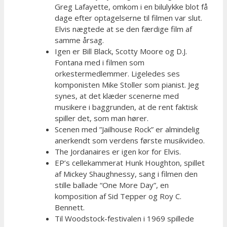
Greg Lafayette, omkom i en bilulykke blot få
dage efter optagelserne til filmen var slut.
Elvis nægtede at se den færdige film af
samme årsag.
Igen er Bill Black, Scotty Moore og D.J.
Fontana med i filmen som
orkestermedlemmer. Ligeledes ses
komponisten Mike Stoller som pianist. Jeg
synes, at det klæder scenerne med
musikere i baggrunden, at de rent faktisk
spiller det, som man hører.
Scenen med ”Jailhouse Rock” er almindelig
anerkendt som verdens første musikvideo.
The Jordanaires er igen kor for Elvis.
EP’s cellekammerat Hunk Houghton, spillet
af Mickey Shaughnessy, sang i filmen den
stille ballade “One More Day”, en
komposition af Sid Tepper og Roy C.
Bennett.
Til Woodstock-festivalen i 1969 spillede