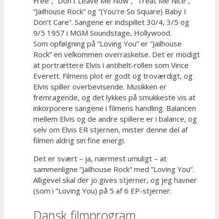
Free”, “Don’t Leave Me Now”, “Treat Me Nice”,
“Jailhouse Rock” og “(You’re So Square) Baby I
Don’t Care”. Sangene er indspillet 30/4, 3/5 og
9/5 1957 i MGM Soundstage, Hollywood.
Som opfølgning på ”Loving You” er ”Jailhouse
Rock” en velkommen overraskelse. Det er modigt
at portrættere Elvis i antihelt-rollen som Vince
Everett. Filmens plot er godt og troværdigt, og
Elvis spiller overbevisende. Musikken er
fremragende, og det lykkes på smukkeste vis at
inkorporere sangene i filmens handling. Balancen
mellem Elvis og de andre spillere er i balance, og
selv om Elvis ER stjernen, mister denne del af
filmen aldrig sin fine energi.
Det er svært – ja, nærmest umuligt – at
sammenligne ”Jailhouse Rock” med ”Loving You”.
Alligevel skal der jo gives stjerner, og jeg havner
(som i ”Loving You) på 5 af 6 EP-stjerner.
Dansk filmprogram