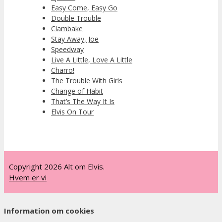
Easy Come, Easy Go
Double Trouble
Clambake
Stay Away, Joe
Speedway
Live A Little, Love A Little
Charro!
The Trouble With Girls
Change of Habit
That’s The Way It Is
Elvis On Tour
Copyright 2026 Alt om Elvis.
Hvem er vi
Information om cookies