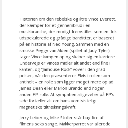
Historien om den rebelske og iltre Vince Everett,
der kæmper for et gennembrud i en
musikbranche, der modigt fremstilles som en flok
udspekulerede og grådige banditter, er baseret
på en historie af Ned Young. Sammen med en
smukke Peggy van Alden (spillet af Judy Tyler)
tager Vince kampen op og skaber sig en karriere.
Undervejs er Vinces midler alt andet end fine i
kanten, og ”Jailhouse Rock” vover i den grad
pelsen, når den præsenterer Elvis i rollen som
antihelt – en rolle som ligger meget mere op ad
James Dean eller Marlon Brando end nogen
anden EP-rolle. At sympatien alligevel er på EP’s
side fortæller alt om hans uomtvisteligt
magnetiske tiltrækningskraft.
Jerry Leiber og Mike Stoller står bag fire af
filmens seks sange. Makkerparret var allerede