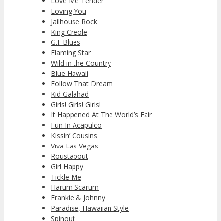
Love Me Tender
Loving You
Jailhouse Rock
King Creole
G.I. Blues
Flaming Star
Wild in the Country
Blue Hawaii
Follow That Dream
Kid Galahad
Girls! Girls! Girls!
It Happened At The World’s Fair
Fun In Acapulco
Kissin’ Cousins
Viva Las Vegas
Roustabout
Girl Happy
Tickle Me
Harum Scarum
Frankie & Johnny
Paradise, Hawaiian Style
Spinout