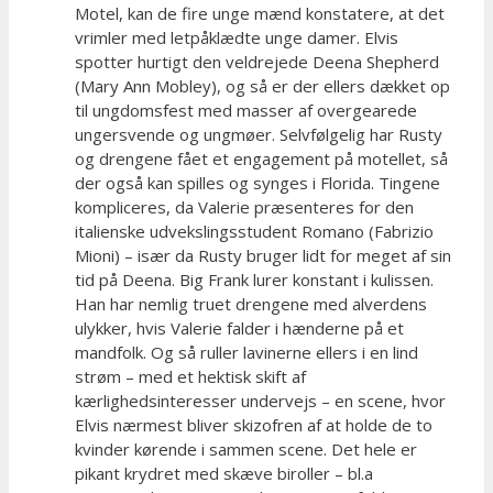
Motel, kan de fire unge mænd konstatere, at det
vrimler med letpåklædte unge damer. Elvis
spotter hurtigt den veldrejede Deena Shepherd
(Mary Ann Mobley), og så er der ellers dækket op
til ungdomsfest med masser af overgearede
ungersvende og ungmøer. Selvfølgelig har Rusty
og drengene fået et engagement på motellet, så
der også kan spilles og synges i Florida. Tingene
kompliceres, da Valerie præsenteres for den
italienske udvekslingsstudent Romano (Fabrizio
Mioni) – især da Rusty bruger lidt for meget af sin
tid på Deena. Big Frank lurer konstant i kulissen.
Han har nemlig truet drengene med alverdens
ulykker, hvis Valerie falder i hænderne på et
mandfolk. Og så ruller lavinerne ellers i en lind
strøm – med et hektisk skift af
kærlighedsinteresser undervejs – en scene, hvor
Elvis nærmest bliver skizofren af at holde de to
kvinder kørende i sammen scene. Det hele er
pikant krydret med skæve biroller – bl.a