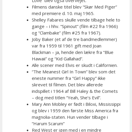
Love” blev også overvejet.
Filmens danske titel blev “Skør Med Piger”
med premiere d. 10. maj 1965.
Shelley Fabares skulle vende tilbage hele to
gange – i hhv. “Spinout” (film #22 fra 1966)
og “Clambake” (film #25 fra 1967).
Joby Baker (et af de tre bandmedlemmer)
var fra 1959 til 1961 gift med Joan
Blackman – ja, hende den lækre fra “Blue
Hawaii” og “Kid Gallahad”.
Alle scener med Elvis er skudt i Californien.
“The Meanest Girl In Town” blev som det
eneste nummer fra “Girl Happy” ikke
skrevet til filmen. Det blev allerede
indspillet i 1964 af Bill Haley & the Comets
– dog med titlen “Yeah, She’s Evil”.
Mary Ann Mobley er født i Biloxi, Mississippi
og blev i 1959 den første Miss America fra
magnolia-staten. Hun vender tilbage i
“Harum Scarum”
Red West er igen med i en mindre