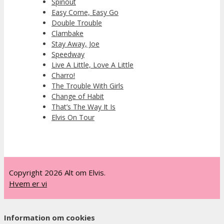
Spinout
Easy Come, Easy Go
Double Trouble
Clambake
Stay Away, Joe
Speedway
Live A Little, Love A Little
Charro!
The Trouble With Girls
Change of Habit
That’s The Way It Is
Elvis On Tour
Copyright 2026 Alt om Elvis.
Hvem er vi
Information om cookies