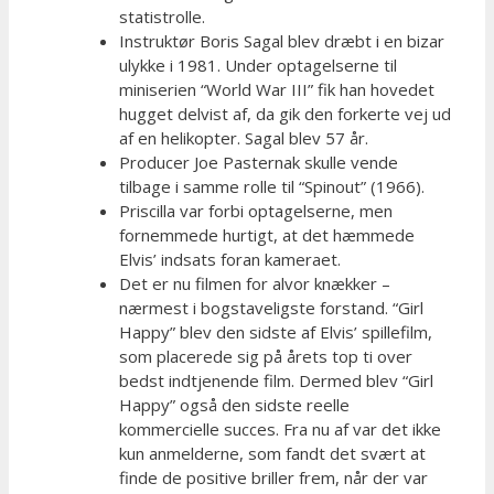
statistrolle.
Instruktør Boris Sagal blev dræbt i en bizar
ulykke i 1981. Under optagelserne til
miniserien “World War III” fik han hovedet
hugget delvist af, da gik den forkerte vej ud
af en helikopter. Sagal blev 57 år.
Producer Joe Pasternak skulle vende
tilbage i samme rolle til “Spinout” (1966).
Priscilla var forbi optagelserne, men
fornemmede hurtigt, at det hæmmede
Elvis’ indsats foran kameraet.
Det er nu filmen for alvor knækker –
nærmest i bogstaveligste forstand. “Girl
Happy” blev den sidste af Elvis’ spillefilm,
som placerede sig på årets top ti over
bedst indtjenende film. Dermed blev “Girl
Happy” også den sidste reelle
kommercielle succes. Fra nu af var det ikke
kun anmelderne, som fandt det svært at
finde de positive briller frem, når der var