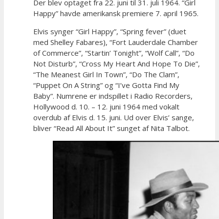
Der blev optaget fra 22. juni til 31. juli 1964. “Girl
Happy” havde amerikansk premiere 7. april 1965.
Elvis synger “Girl Happy”, “Spring fever” (duet
med Shelley Fabares), “Fort Lauderdale Chamber
of Commerce”, “Startin’ Tonight”, “Wolf Call”, “Do
Not Disturb”, “Cross My Heart And Hope To Die”,
“The Meanest Girl In Town”, “Do The Clam”,
“Puppet On A String” og “I’ve Gotta Find My
Baby”. Numrene er indspillet i Radio Recorders,
Hollywood d. 10. – 12. juni 1964 med vokalt
overdub af Elvis d. 15. juni. Ud over Elvis’ sange,
bliver “Read All About It” sunget af Nita Talbot.