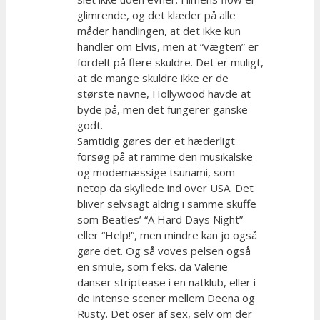
glimrende, og det klæder på alle
måder handlingen, at det ikke kun
handler om Elvis, men at “vægten” er
fordelt på flere skuldre. Det er muligt,
at de mange skuldre ikke er de
største navne, Hollywood havde at
byde på, men det fungerer ganske
godt.
Samtidig gøres der et hæderligt
forsøg på at ramme den musikalske
og modemæssige tsunami, som
netop da skyllede ind over USA. Det
bliver selvsagt aldrig i samme skuffe
som Beatles’ “A Hard Days Night”
eller “Help!”, men mindre kan jo også
gøre det. Og så voves pelsen også
en smule, som f.eks. da Valerie
danser striptease i en natklub, eller i
de intense scener mellem Deena og
Rusty. Det oser af sex, selv om der