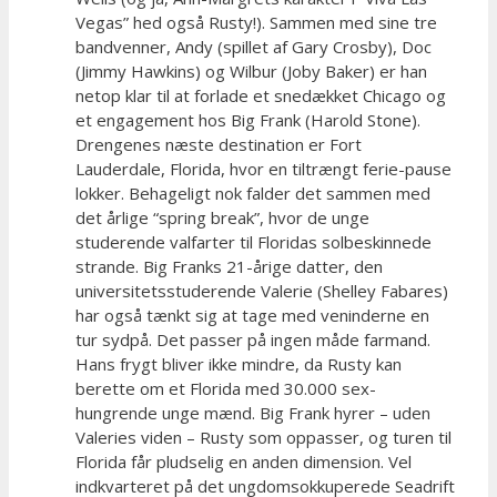
Vegas” hed også Rusty!). Sammen med sine tre
bandvenner, Andy (spillet af Gary Crosby), Doc
(Jimmy Hawkins) og Wilbur (Joby Baker) er han
netop klar til at forlade et snedækket Chicago og
et engagement hos Big Frank (Harold Stone).
Drengenes næste destination er Fort
Lauderdale, Florida, hvor en tiltrængt ferie-pause
lokker. Behageligt nok falder det sammen med
det årlige “spring break”, hvor de unge
studerende valfarter til Floridas solbeskinnede
strande. Big Franks 21-årige datter, den
universitetsstuderende Valerie (Shelley Fabares)
har også tænkt sig at tage med veninderne en
tur sydpå. Det passer på ingen måde farmand.
Hans frygt bliver ikke mindre, da Rusty kan
berette om et Florida med 30.000 sex-
hungrende unge mænd. Big Frank hyrer – uden
Valeries viden – Rusty som oppasser, og turen til
Florida får pludselig en anden dimension. Vel
indkvarteret på det ungdomsokkuperede Seadrift