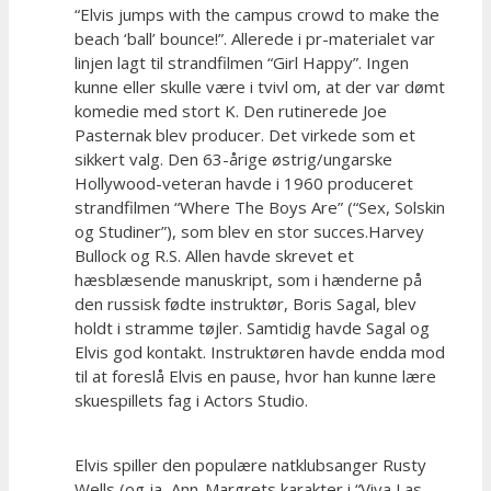
“Elvis jumps with the campus crowd to make the
beach ‘ball’ bounce!”. Allerede i pr-materialet var
linjen lagt til strandfilmen “Girl Happy”. Ingen
kunne eller skulle være i tvivl om, at der var dømt
komedie med stort K. Den rutinerede Joe
Pasternak blev producer. Det virkede som et
sikkert valg. Den 63-årige østrig/ungarske
Hollywood-veteran havde i 1960 produceret
strandfilmen “Where The Boys Are” (“Sex, Solskin
og Studiner”), som blev en stor succes.Harvey
Bullock og R.S. Allen havde skrevet et
hæsblæsende manuskript, som i hænderne på
den russisk fødte instruktør, Boris Sagal, blev
holdt i stramme tøjler. Samtidig havde Sagal og
Elvis god kontakt. Instruktøren havde endda mod
til at foreslå Elvis en pause, hvor han kunne lære
skuespillets fag i Actors Studio.
Elvis spiller den populære natklubsanger Rusty
Wells (og ja, Ann-Margrets karakter i “Viva Las